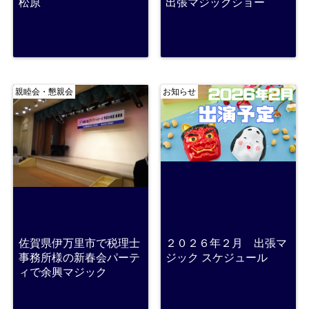
松原
出張マジックショー
親睦会・懇親会
お知らせ
佐賀県伊万里市で税理士
２０２６年２月 出張マ
事務所様の新春会パーテ
ジック スケジュール
ィで余興マジック