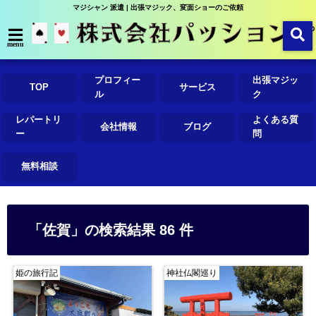
マジシャン 派遣 | 出張マジック、変面ショーのご依頼
menu
プロフィー
出張マジッ
TOP
サービス
ル
ク
レパートリ
よくある質
会社情報
ブログ
ー
問
無料相談
「佐賀」の検索結果 86 件
姫の旅行記
神社仏閣巡り