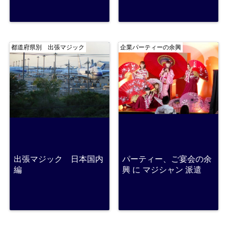
都道府県別 出張マジック
企業パーティーの余興
出張マジック 日本国内
パーティー、ご宴会の余
編
興 に マジシャン 派遣