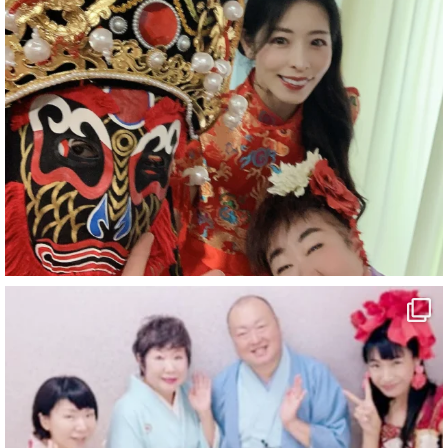
#企業公式がお疲れ様を言い合う
#チャンネル登録おねがいします
#愛媛県
#新居浜市
#マイントピア別子
#泉寿亭
#有形文化財
#四国
#愛媛観光
#旅行
#旅行動画
#一人旅
#観光スポット
#Travel
#ehime
#旅行好きと繋がりたい
5
X