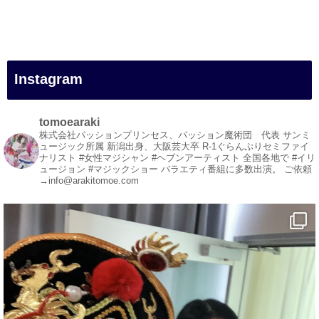
#女性マジシャン
#出張マジック
#マジシャン派遣
#イリュージョン
#和歌山県
Instagram
#白浜町
#変面ショー
#イベント
tomoearaki
#宴会
株式会社パッションプリンセス、パッション魔術団 代表
サンミ
ュージック所属
新潟出身、大阪芸大卒
R-1ぐらんぷりセミファイ
#余興
ナリスト
#女性マジシャン #ヘブンアーティスト
全国各地で #イリ
ュージョン #マジックショー
バラエティ番組に多数出演。
ご依頼
1
5
X
→info@arakitomoe.com
マジシャン派遣 パッションプリンセス【公式】
@comedy_illusion
·
7 Aug
お疲れ様です
YouTubeを更新しました
https://youtu.be/9sHKhUQBmUE
@YouTube