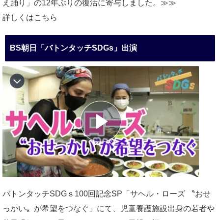
え踊り」の12年ぶりの復活に寄与しました。≫≫
詳しくはこちら
BS朝日「バトンタッチSDGs」出演
バトンタッチSDGｓ100回記念SP「サヘル・ローズ 〝おせ
っかい〟が希望をつなぐ」にて、児童養護施設出身の若者や