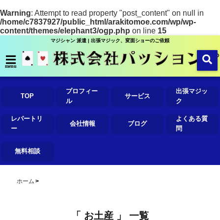
Warning
: Attempt to read property "post_content" on null in
/home/c7837927/public_html/arakitomoe.com/wp/wp-
content/themes/elephant3/ogp.php
on line
15
マジシャン 派遣 | 出張マジック、変面ショーのご依頼
menu
プロフィー
出張マジッ
TOP
サービス
ル
ク
レパートリ
よくある質
会社情報
ブログ
ー
問
無料相談
ホーム
「 お土産 」 一覧