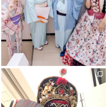
マジシャン派遣 パッションプリンセス【公式】
@comedy_illusion
·
6 Aug
お疲れ様です
ブログ更新しました
「マジシャン和歌山旅 白浜町・三段壁」
#企業公式がお疲れ様を言い合う
#旅行好きな人と繋がりたい
#一人旅
#女性マジシャン
#出張マジック
#マジシャン派遣
#イリュージョン
#和歌山県
#白浜町
#変面ショー
#イベント