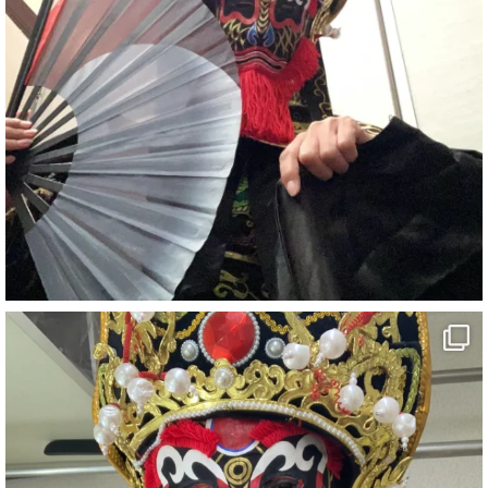
#宴会
#余興
1
5
X
さらに読み込む