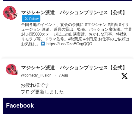
マジシャン派遣 パッションプリンセス【公式】
Follow
全国各地のイベント、宴会の余興に #マジシャン #変面 #イリ
ュージョン 派遣。道具の貸出、監修。パッション魔術団。世界
14ヵ国5000ステージ以上の出演実績。おかしな刑事、特捜9、
リモラブ等、ドラマ監修。#秋葉原 #小田原 お仕事のご依頼は
お気軽に。
https://t.co/DzoECxgQQO
マジシャン派遣 パッションプリンセス【公式】
@comedy_illusion
·
7 Aug
お疲れ様です
ブログ更新しました
「マジシャン和歌山旅 白浜町・円月島」
Facebook
#企業公式がお疲れ様を言い合う
#旅行好きな人と繋がりたい
#一人旅