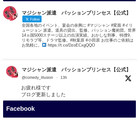
マジシャン派遣 パッションプリンセス【公式】
Follow
全国各地のイベント、宴会の余興に #マジシャン #変面 #イリ
ュージョン 派遣。道具の貸出、監修。パッション魔術団。世界
14ヵ国5000ステージ以上の出演実績。おかしな刑事、特捜9、
リモラブ等、ドラマ監修。#秋葉原 #小田原 お仕事のご依頼は
お気軽に。
https://t.co/DzoECxgQQO
マジシャン派遣 パッションプリンセス【公式】
@comedy_illusion
·
13h
お疲れ様です
ブログ更新しました
「マジシャン和歌山旅 白浜町・白良湯」
Facebook
#企業公式がお疲れ様を言い合う
#旅行好きな人と繋がりたい
#一人旅