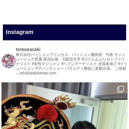
#女性マジシャン
#出張マジック
#マジシャン派遣
#イリュージョン
#和歌山県
Instagram
#白浜町
#変面ショー
#イベント
tomoearaki
#宴会
株式会社パッションプリンセス、パッション魔術団 代表
サンミ
ュージック所属
新潟出身、大阪芸大卒
R-1ぐらんぷりセミファイ
#余興
ナリスト
#女性マジシャン #ヘブンアーティスト
全国各地で #イリ
ュージョン #マジックショー
バラエティ番組に多数出演。
ご依頼
1
3
X
→info@arakitomoe.com
マジシャン派遣 パッションプリンセス【公式】
@comedy_illusion
·
7 Aug
お疲れ様です
ブログ更新しました
「マジシャン和歌山旅 白浜町・円月島」