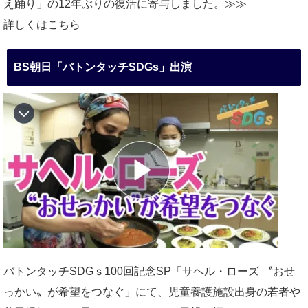
え踊り」の12年ぶりの復活に寄与しました。≫≫
詳しくはこちら
BS朝日「バトンタッチSDGs」出演
バトンタッチSDGｓ100回記念SP「サヘル・ローズ 〝おせ
っかい〟が希望をつなぐ」にて、児童養護施設出身の若者や