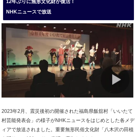
12年ぶりに無形文化財が復活！
NHKニュースで放送
2023年2月、震災後初の開催された福島県飯舘村「いいたて
村芸能発表会」の様子がNHKニュースをはじめとした各メデ
ィアで放送されました。重要無形民俗文化財「八木沢の田植