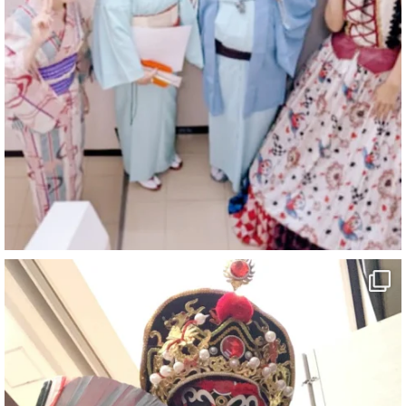
@comedy_illusion
·
7 Aug
お疲れ様です
YouTubeを更新しました
https://youtu.be/9sHKhUQBmUE
@YouTube
#企業公式がお疲れ様を言い合う
#チャンネル登録おねがいします
#愛媛県
#新居浜市
#マイントピア別子
#泉寿亭
#有形文化財
#四国
#愛媛観光
#旅行
#旅行動画
#一人旅
#観光スポット
#Travel
#ehime