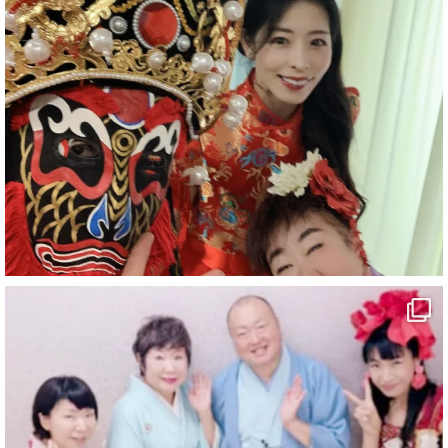
#企業公式がお疲れ様を言い合う
#旅行好きな人と繋がりたい
#一人旅
#女性マジシャン
#出張マジック
#マジシャン派遣
#イリュージョン
#和歌山県
#白浜町
#変面ショー
#イベント
#宴会
#余興
1
10
X
マジシャン派遣 パッションプリンセス【公式】