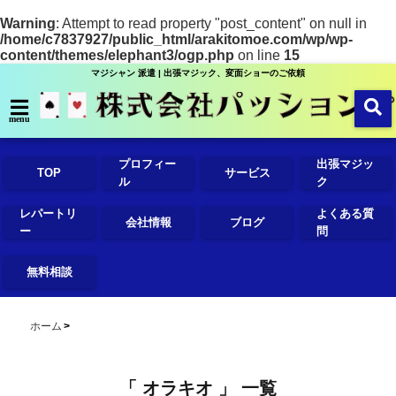
Warning
: Attempt to read property "post_content" on null in
/home/c7837927/public_html/arakitomoe.com/wp/wp-
content/themes/elephant3/ogp.php
on line
15
マジシャン 派遣 | 出張マジック、変面ショーのご依頼
menu
プロフィー
出張マジッ
TOP
サービス
ル
ク
レパートリ
よくある質
会社情報
ブログ
ー
問
無料相談
ホーム
「 オラキオ 」 一覧