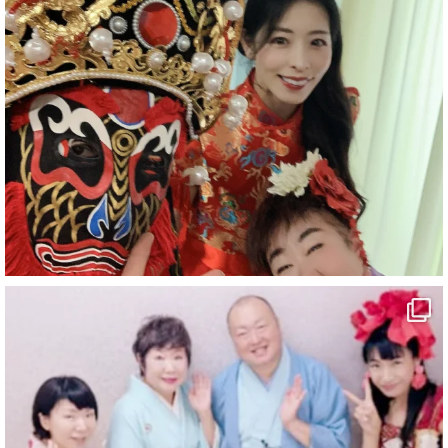
#企業公式がお疲れ様を言い合う
#チャンネル登録おねがいします
#愛媛県
#新居浜市
#幸福駅
#別子銅山
#鉱山観光列車
#四国
#愛媛観光
#旅行
#旅行動画
#一人旅
#観光スポット
#Travel
#ehime
#旅行好きと繋がりたい
2
7
X