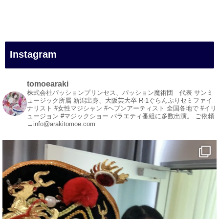
#女性マジシャン
#出張マジック
#マジシャン派遣
#イリュージョン
#和歌山県
Instagram
#白浜町
#変面ショー
#イベント
tomoearaki
#宴会
株式会社パッションプリンセス、パッション魔術団 代表
サンミ
ュージック所属
新潟出身、大阪芸大卒
R-1ぐらんぷりセミファイ
#余興
ナリスト
#女性マジシャン #ヘブンアーティスト
全国各地で #イリ
ュージョン #マジックショー
バラエティ番組に多数出演。
ご依頼
1
5
X
→info@arakitomoe.com
マジシャン派遣 パッションプリンセス【公式】
@comedy_illusion
·
5 Aug
お疲れ様です
YouTubeを更新しました
https://youtu.be/9Vo2WgtDLME
@YouTube