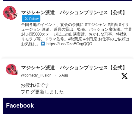
マジシャン派遣 パッションプリンセス【公式】
Follow
全国各地のイベント、宴会の余興に #マジシャン #変面 #イリ
ュージョン 派遣。道具の貸出、監修。パッション魔術団。世界
14ヵ国5000ステージ以上の出演実績。おかしな刑事、特捜9、
リモラブ等、ドラマ監修。#秋葉原 #小田原 お仕事のご依頼は
お気軽に。
https://t.co/DzoECxgQQO
マジシャン派遣 パッションプリンセス【公式】
@comedy_illusion
·
5 Aug
お疲れ様です
ブログ更新しました
「マジシャン和歌山旅 白浜町・三段壁展望台」
Facebook
#企業公式がお疲れ様を言い合う
#旅行好きな人と繋がりたい
#一人旅