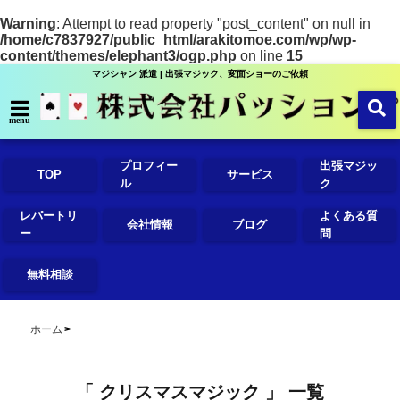
Warning
: Attempt to read property "post_content" on null in
/home/c7837927/public_html/arakitomoe.com/wp/wp-
content/themes/elephant3/ogp.php
on line
15
マジシャン 派遣 | 出張マジック、変面ショーのご依頼
menu
プロフィー
出張マジッ
TOP
サービス
ル
ク
レパートリ
よくある質
会社情報
ブログ
ー
問
無料相談
ホーム
「 クリスマスマジック 」 一覧