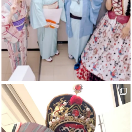
マジシャン派遣 パッションプリンセス【公式】
@comedy_illusion
·
4 Aug
お疲れ様です
ブログ更新しました
「マジシャン和歌山旅 白浜町・三段壁洞窟」
#企業公式がお疲れ様を言い合う
#旅行好きな人と繋がりたい
#一人旅
#女性マジシャン
#出張マジック
#マジシャン派遣
#イリュージョン
#和歌山県
#白浜町
#変面ショー
#イベント