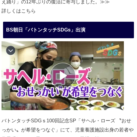
え踊り」の12年ぶりの復活に寄与しました。≫≫
詳しくはこちら
BS朝日「バトンタッチSDGs」出演
バトンタッチSDGｓ100回記念SP「サヘル・ローズ 〝おせ
っかい〟が希望をつなぐ」にて、児童養護施設出身の若者や