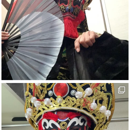
#宴会
#余興
2
X
さらに読み込む