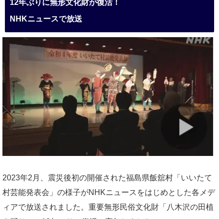
12年ぶりに無形文化財が復活！
NHKニュースで放送
2023年2月、震災後初の開催された福島県飯舘村「いいたて
村芸能発表会」の様子がNHKニュースをはじめとした各メデ
ィアで放送されました。重要無形民俗文化財「八木沢の田植