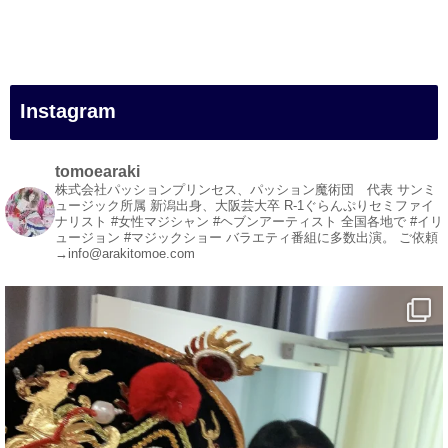
#女性マジシャン
#出張マジック
#マジシャン派遣
#イリュージョン
#和歌山県
Instagram
#白浜町
#変面ショー
#イベント
tomoearaki
#宴会
株式会社パッションプリンセス、パッション魔術団 代表
サンミ
ュージック所属
新潟出身、大阪芸大卒
R-1ぐらんぷりセミファイ
#余興
ナリスト
#女性マジシャン #ヘブンアーティスト
全国各地で #イリ
ュージョン #マジックショー
バラエティ番組に多数出演。
ご依頼
1
5
X
→info@arakitomoe.com
マジシャン派遣 パッションプリンセス【公式】
@comedy_illusion
·
5 Aug
お疲れ様です
YouTubeを更新しました
https://youtu.be/9Vo2WgtDLME
@YouTube