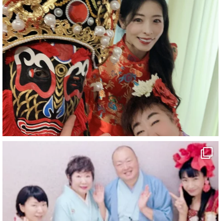
#企業公式がお疲れ様を言い合う
#チャンネル登録おねがいします
#愛媛県
#新居浜市
#幸福駅
#別子銅山
#鉱山観光列車
#四国
#愛媛観光
#旅行
#旅行動画
#一人旅
#観光スポット
#Travel
#ehime
#旅行好きと繋がりたい
2
7
X