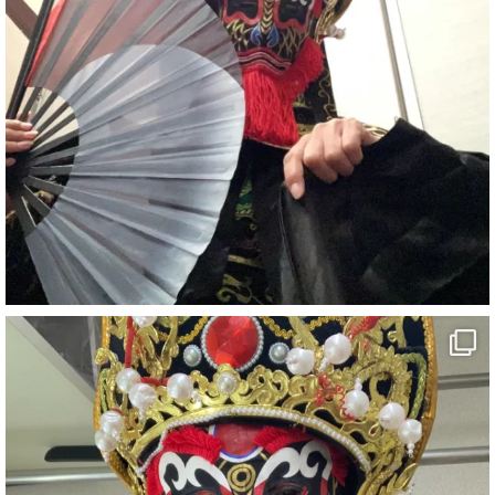
#宴会
#余興
2
X
さらに読み込む