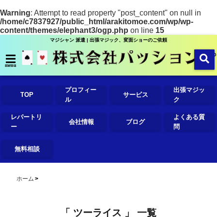
Warning
: Attempt to read property "post_content" on null in
/home/c7837927/public_html/arakitomoe.com/wp/wp-
content/themes/elephant3/ogp.php
on line
15
マジシャン 派遣 | 出張マジック、変面ショーのご依頼
menu
プロフィー
出張マジッ
TOP
サービス
ル
ク
レパートリ
よくある質
会社情報
ブログ
ー
問
無料相談
ホーム
「 ツーライス 」 一覧