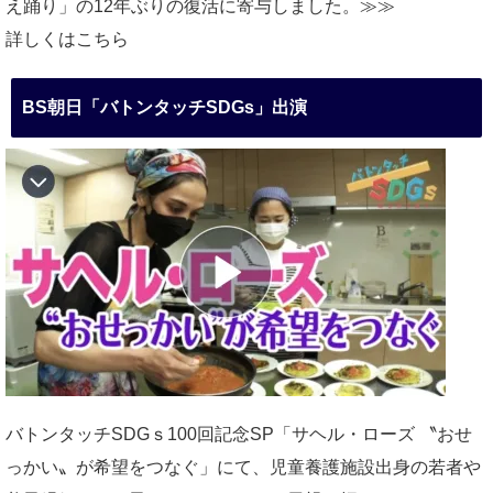
え踊り」の12年ぶりの復活に寄与しました。≫≫
詳しくはこちら
BS朝日「バトンタッチSDGs」出演
バトンタッチSDGｓ100回記念SP「サヘル・ローズ 〝おせ
っかい〟が希望をつなぐ」にて、児童養護施設出身の若者や