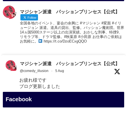
マジシャン派遣 パッションプリンセス【公式】
Follow
全国各地のイベント、宴会の余興に #マジシャン #変面 #イリ
ュージョン 派遣。道具の貸出、監修。パッション魔術団。世界
14ヵ国5000ステージ以上の出演実績。おかしな刑事、特捜9、
リモラブ等、ドラマ監修。#秋葉原 #小田原 お仕事のご依頼は
お気軽に。
https://t.co/DzoECxgQQO
マジシャン派遣 パッションプリンセス【公式】
@comedy_illusion
·
5 Aug
お疲れ様です
ブログ更新しました
「マジシャン和歌山旅 白浜町・三段壁展望台」
Facebook
#企業公式がお疲れ様を言い合う
#旅行好きな人と繋がりたい
#一人旅