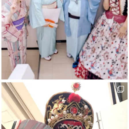
マジシャン派遣 パッションプリンセス【公式】
@comedy_illusion
·
4 Aug
お疲れ様です
ブログ更新しました
「マジシャン和歌山旅 白浜町・三段壁洞窟」
#企業公式がお疲れ様を言い合う
#旅行好きな人と繋がりたい
#一人旅
#女性マジシャン
#出張マジック
#マジシャン派遣
#イリュージョン
#和歌山県
#白浜町
#変面ショー
#イベント