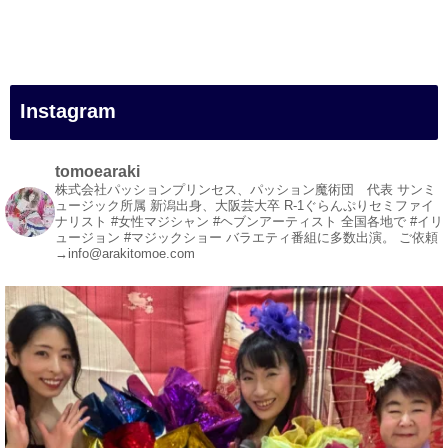
#マイントピア別子
#旧端出場水力発電所
#四国
#愛媛観光
#旅行
Instagram
#旅行動画
#一人旅
#観光スポット
tomoearaki
#Travel
株式会社パッションプリンセス、パッション魔術団 代表
サンミ
ュージック所属
新潟出身、大阪芸大卒
R-1ぐらんぷりセミファイ
#ehime
ナリスト
#女性マジシャン #ヘブンアーティスト
全国各地で #イリ
#旅行好きと繋がりたい
ュージョン #マジックショー
バラエティ番組に多数出演。
ご依頼
→info@arakitomoe.com
1
5
X
マジシャン派遣 パッションプリンセス【公式】 リツイート
女性マジシャン 荒木巴
@arakitomoe
·
13h
浅草でマジックショーでした。