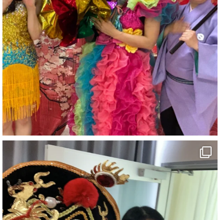
ご覧いただいた皆様、お世話になった皆様、あり
がとうございました。
その後に帰省ラッシュの中、13時間かけて四国へ
楽しい夏休みを
#マジックショー
#マジシャン
3
1
11
X
マジシャン派遣 パッションプリンセス【公式】
@comedy_illusion
·
22h
お疲れ様です
ブログ更新しました
「マジシャン和歌山旅 和歌山ラーメン和ん」