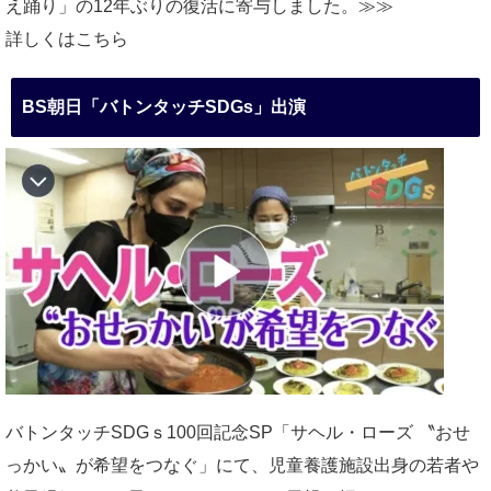
え踊り」の12年ぶりの復活に寄与しました。≫≫
詳しくはこちら
BS朝日「バトンタッチSDGs」出演
バトンタッチSDGｓ100回記念SP「サヘル・ローズ 〝おせ
っかい〟が希望をつなぐ」にて、児童養護施設出身の若者や