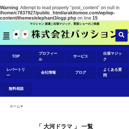
Warning
: Attempt to read property "post_content" on null in
/home/c7837927/public_html/arakitomoe.com/wp/wp-
content/themes/elephant3/ogp.php
on line
15
マジシャン 派遣 | 出張マジック、変面ショーのご依頼
menu
プロフィー
出張マジッ
TOP
サービス
ル
ク
レパートリ
よくある質
会社情報
ブログ
ー
問
無料相談
ホーム
「 大河ドラマ 」 一覧