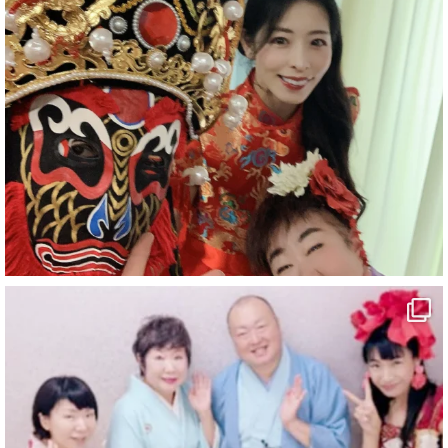
#企業公式がお疲れ様を言い合う
#旅行好きな人と繋がりたい
#一人旅
#女性マジシャン
#出張マジック
#マジシャン派遣
#イリュージョン
#和歌山県
#白浜町
#変面ショー
#イベント
#宴会
#余興
1
9
X
さらに読み込む