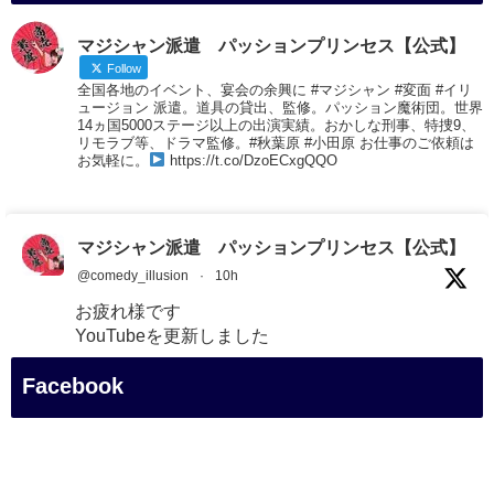
マジシャン派遣 パッションプリンセス【公式】
Follow
全国各地のイベント、宴会の余興に #マジシャン #変面 #イリ
ュージョン 派遣。道具の貸出、監修。パッション魔術団。世界
14ヵ国5000ステージ以上の出演実績。おかしな刑事、特捜9、
リモラブ等、ドラマ監修。#秋葉原 #小田原 お仕事のご依頼は
お気軽に。
https://t.co/DzoECxgQQO
マジシャン派遣 パッションプリンセス【公式】
@comedy_illusion
·
10h
お疲れ様です
YouTubeを更新しました
https://youtu.be/VSlCsjZ-M5g
@YouTube
Facebook
#企業公式がお疲れ様を言い合う
#チャンネル登録おねがいします
#愛媛県
#新居浜市