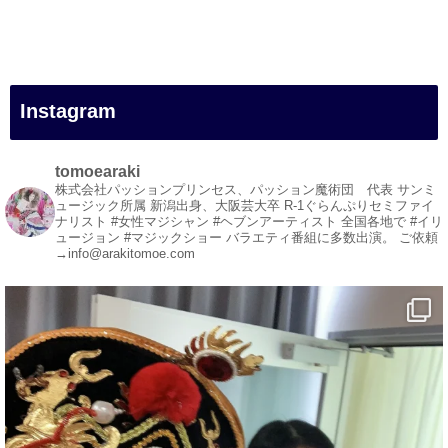
#女性マジシャン
#出張マジック
#マジシャン派遣
#イリュージョン
#和歌山県
Instagram
#白浜町
#変面ショー
#イベント
tomoearaki
#宴会
株式会社パッションプリンセス、パッション魔術団 代表
サンミ
ュージック所属
新潟出身、大阪芸大卒
R-1ぐらんぷりセミファイ
#余興
ナリスト
#女性マジシャン #ヘブンアーティスト
全国各地で #イリ
ュージョン #マジックショー
バラエティ番組に多数出演。
ご依頼
1
5
X
→info@arakitomoe.com
マジシャン派遣 パッションプリンセス【公式】
@comedy_illusion
·
5 Aug
お疲れ様です
YouTubeを更新しました
https://youtu.be/9Vo2WgtDLME
@YouTube