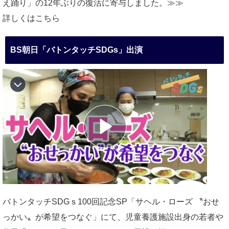
え踊り」の12年ぶりの復活に寄与しました。≫≫
詳しくはこちら
BS朝日「バトンタッチSDGs」出演
バトンタッチSDGｓ100回記念SP「サヘル・ローズ 〝おせ
っかい〟が希望をつなぐ」にて、児童養護施設出身の若者や