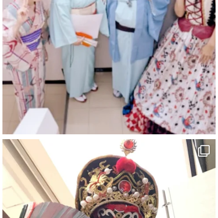
マジシャン派遣 パッションプリンセス【公式】
@comedy_illusion
·
4 Aug
お疲れ様です
ブログ更新しました
「マジシャン和歌山旅 白浜町・三段壁洞窟」
#企業公式がお疲れ様を言い合う
#旅行好きな人と繋がりたい
#一人旅
#女性マジシャン
#出張マジック
#マジシャン派遣
#イリュージョン
#和歌山県
#白浜町
#変面ショー
#イベント