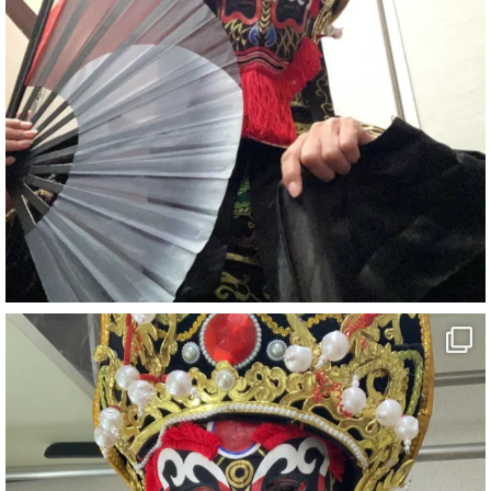
#宴会
#余興
2
X
さらに読み込む