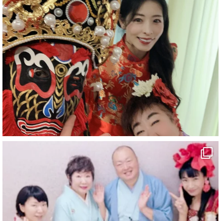
#企業公式がお疲れ様を言い合う
#チャンネル登録おねがいします
#愛媛県
#新居浜市
#幸福駅
#別子銅山
#鉱山観光列車
#四国
#愛媛観光
#旅行
#旅行動画
#一人旅
#観光スポット
#Travel
#ehime
#旅行好きと繋がりたい
2
7
X