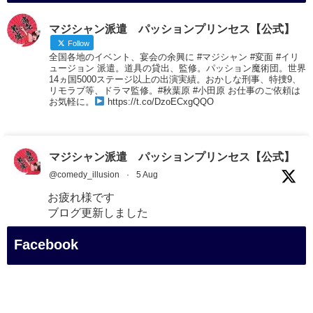
マジシャン派遣 パッションプリンセス【公式】
Follow
全国各地のイベント、宴会の余興に #マジシャン #変面 #イリ
ュージョン 派遣。道具の貸出、監修。パッション魔術団。世界
14ヵ国5000ステージ以上の出演実績。おかしな刑事、特捜9、
リモラブ等、ドラマ監修。#秋葉原 #小田原 お仕事のご依頼は
お気軽に。
https://t.co/DzoECxgQQO
マジシャン派遣 パッションプリンセス【公式】
@comedy_illusion
·
5 Aug
お疲れ様です
ブログ更新しました
「マジシャン和歌山旅 白浜町・三段壁展望台」
Facebook
#企業公式がお疲れ様を言い合う
#旅行好きな人と繋がりたい
#一人旅