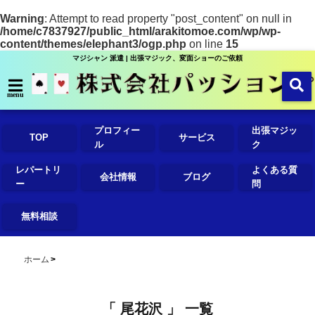
Warning
: Attempt to read property "post_content" on null in
/home/c7837927/public_html/arakitomoe.com/wp/wp-
content/themes/elephant3/ogp.php
on line
15
マジシャン 派遣 | 出張マジック、変面ショーのご依頼
menu
プロフィー
出張マジッ
TOP
サービス
ル
ク
レパートリ
よくある質
会社情報
ブログ
ー
問
無料相談
ホーム
「 尾花沢 」 一覧