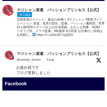
マジシャン派遣 パッションプリンセス【公式】
Follow
全国各地のイベント、宴会の余興に #マジシャン #変面 #イリ
ュージョン 派遣。道具の貸出、監修。パッション魔術団。世界
14ヵ国5000ステージ以上の出演実績。おかしな刑事、特捜9、
リモラブ等、ドラマ監修。#秋葉原 #小田原 お仕事のご依頼は
お気軽に。
https://t.co/DzoECxgQQO
マジシャン派遣 パッションプリンセス【公式】
@comedy_illusion
·
5 Aug
お疲れ様です
ブログ更新しました
「マジシャン和歌山旅 白浜町・三段壁展望台」
Facebook
#企業公式がお疲れ様を言い合う
#旅行好きな人と繋がりたい
#一人旅