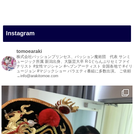
#女性マジシャン
#出張マジック
#マジシャン派遣
#イリュージョン
#和歌山県
Instagram
#白浜町
#変面ショー
#イベント
tomoearaki
#宴会
株式会社パッションプリンセス、パッション魔術団 代表
サンミ
ュージック所属
新潟出身、大阪芸大卒
R-1ぐらんぷりセミファイ
#余興
ナリスト
#女性マジシャン #ヘブンアーティスト
全国各地で #イリ
ュージョン #マジックショー
バラエティ番組に多数出演。
ご依頼
1
5
X
→info@arakitomoe.com
マジシャン派遣 パッションプリンセス【公式】
@comedy_illusion
·
5 Aug
お疲れ様です
YouTubeを更新しました
https://youtu.be/9Vo2WgtDLME
@YouTube