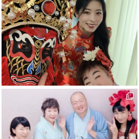
#企業公式がお疲れ様を言い合う
#チャンネル登録おねがいします
#愛媛県
#新居浜市
#幸福駅
#別子銅山
#鉱山観光列車
#四国
#愛媛観光
#旅行
#旅行動画
#一人旅
#観光スポット
#Travel
#ehime
#旅行好きと繋がりたい
2
7
X