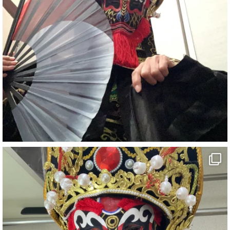
#宴会
#余興
2
X
さらに読み込む