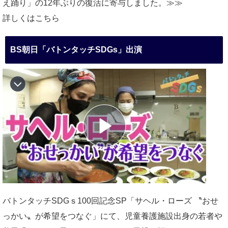
え踊り」の12年ぶりの復活に寄与しました。≫≫
詳しくはこちら
BS朝日「バトンタッチSDGs」出演
バトンタッチSDGｓ100回記念SP「サヘル・ローズ 〝おせ
っかい〟が希望をつなぐ」にて、児童養護施設出身の若者や