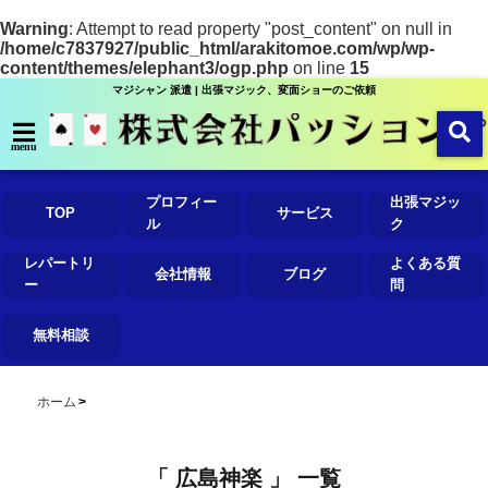
Warning
: Attempt to read property "post_content" on null in
/home/c7837927/public_html/arakitomoe.com/wp/wp-
content/themes/elephant3/ogp.php
on line
15
マジシャン 派遣 | 出張マジック、変面ショーのご依頼
menu
プロフィー
出張マジッ
TOP
サービス
ル
ク
レパートリ
よくある質
会社情報
ブログ
ー
問
無料相談
ホーム
「 広島神楽 」 一覧