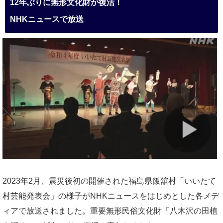
12年ぶりに無形文化財が復活！
NHKニュースで放送
2023年2月、震災後初の開催された福島県飯舘村「いいたて
村芸能発表会」の様子がNHKニュースをはじめとした各メデ
ィアで放送されました。重要無形民俗文化財「八木沢の田植