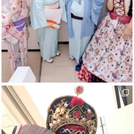
マジシャン派遣 パッションプリンセス【公式】
@comedy_illusion
·
4 Aug
お疲れ様です
ブログ更新しました
「マジシャン和歌山旅 白浜町・三段壁洞窟」
#企業公式がお疲れ様を言い合う
#旅行好きな人と繋がりたい
#一人旅
#女性マジシャン
#出張マジック
#マジシャン派遣
#イリュージョン
#和歌山県
#白浜町
#変面ショー
#イベント