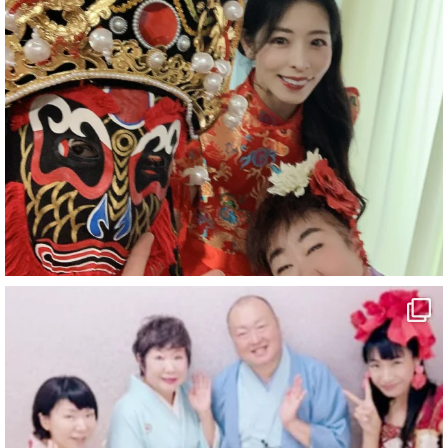
#企業公式がお疲れ様を言い合う
#旅行好きな人と繋がりたい
#一人旅
#女性マジシャン
#出張マジック
#マジシャン派遣
#イリュージョン
#和歌山県
#白浜町
#変面ショー
#イベント
#宴会
#余興
1
10
X
マジシャン派遣 パッションプリンセス【公式】