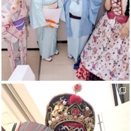
@comedy_illusion
·
7 Aug
お疲れ様です
YouTubeを更新しました
https://youtu.be/9sHKhUQBmUE
@YouTube
#企業公式がお疲れ様を言い合う
#チャンネル登録おねがいします
#愛媛県
#新居浜市
#マイントピア別子
#泉寿亭
#有形文化財
#四国
#愛媛観光
#旅行
#旅行動画
#一人旅
#観光スポット
#Travel
#ehime