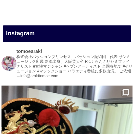
#女性マジシャン
#出張マジック
#マジシャン派遣
#イリュージョン
#和歌山県
Instagram
#白浜町
#変面ショー
#イベント
tomoearaki
#宴会
株式会社パッションプリンセス、パッション魔術団 代表
サンミ
ュージック所属
新潟出身、大阪芸大卒
R-1ぐらんぷりセミファイ
#余興
ナリスト
#女性マジシャン #ヘブンアーティスト
全国各地で #イリ
ュージョン #マジックショー
バラエティ番組に多数出演。
ご依頼
1
3
X
→info@arakitomoe.com
マジシャン派遣 パッションプリンセス【公式】
@comedy_illusion
·
7 Aug
お疲れ様です
ブログ更新しました
「マジシャン和歌山旅 白浜町・円月島」