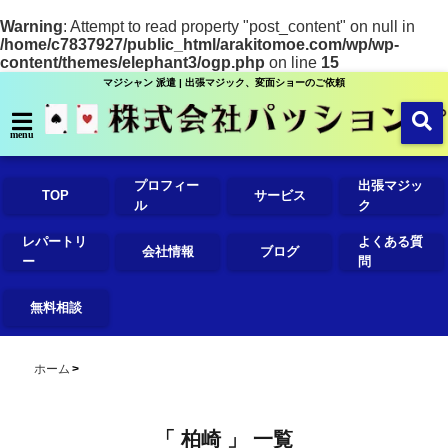
Warning
: Attempt to read property "post_content" on null in
/home/c7837927/public_html/arakitomoe.com/wp/wp-
content/themes/elephant3/ogp.php
on line
15
マジシャン 派遣 | 出張マジック、変面ショーのご依頼
menu
プロフィー
出張マジッ
TOP
サービス
ル
ク
レパートリ
よくある質
会社情報
ブログ
ー
問
無料相談
ホーム
「 柏崎 」 一覧