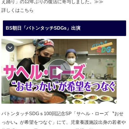
え踊り」の12年ぶりの復活に寄与しました。≫≫
詳しくはこちら
BS朝日「バトンタッチSDGs」出演
バトンタッチSDGｓ100回記念SP「サヘル・ローズ 〝おせ
っかい〟が希望をつなぐ」にて、児童養護施設出身の若者や