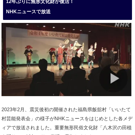
12年ぶりに無形文化財が復活！
NHKニュースで放送
2023年2月、震災後初の開催された福島県飯舘村「いいたて
村芸能発表会」の様子がNHKニュースをはじめとした各メデ
ィアで放送されました。重要無形民俗文化財「八木沢の田植