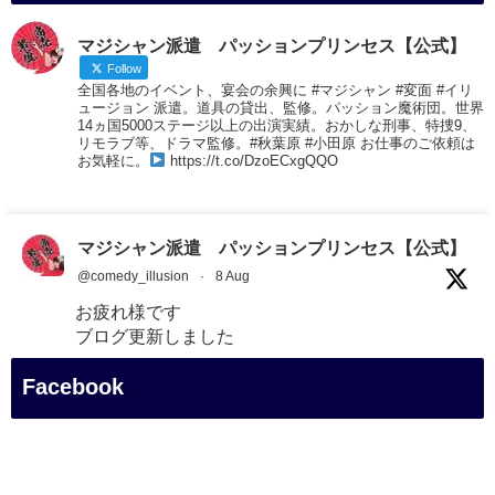
マジシャン派遣 パッションプリンセス【公式】
Follow
全国各地のイベント、宴会の余興に #マジシャン #変面 #イリ
ュージョン 派遣。道具の貸出、監修。パッション魔術団。世界
14ヵ国5000ステージ以上の出演実績。おかしな刑事、特捜9、
リモラブ等、ドラマ監修。#秋葉原 #小田原 お仕事のご依頼は
お気軽に。
https://t.co/DzoECxgQQO
マジシャン派遣 パッションプリンセス【公式】
@comedy_illusion
·
8 Aug
お疲れ様です
ブログ更新しました
「マジシャン和歌山旅 白浜町・白良湯」
Facebook
#企業公式がお疲れ様を言い合う
#旅行好きな人と繋がりたい
#一人旅