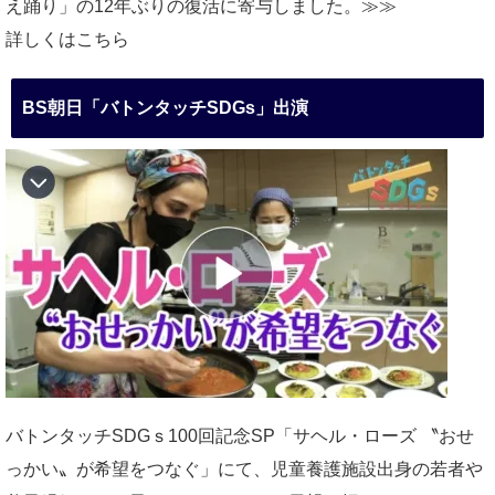
え踊り」の12年ぶりの復活に寄与しました。≫≫
詳しくはこちら
BS朝日「バトンタッチSDGs」出演
バトンタッチSDGｓ100回記念SP「サヘル・ローズ 〝おせ
っかい〟が希望をつなぐ」にて、児童養護施設出身の若者や