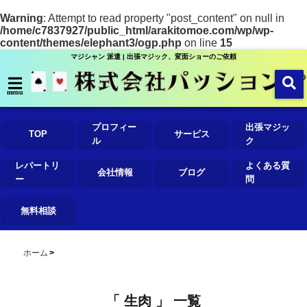
Warning
: Attempt to read property "post_content" on null in
/home/c7837927/public_html/arakitomoe.com/wp/wp-
content/themes/elephant3/ogp.php
on line
15
マジシャン 派遣 | 出張マジック、変面ショーのご依頼
menu
プロフィー
出張マジッ
TOP
サービス
ル
ク
レパートリ
よくある質
会社情報
ブログ
ー
問
無料相談
ホーム
「 生肉 」 一覧