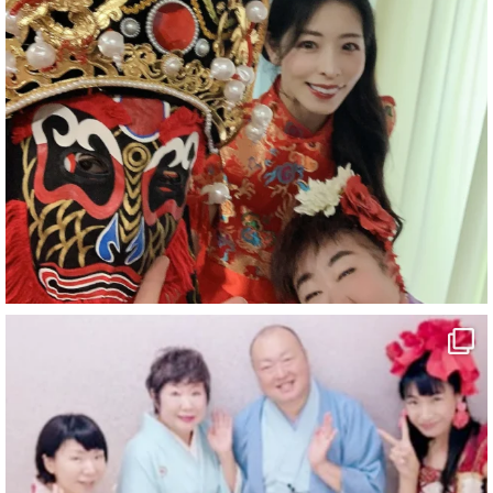
#企業公式がお疲れ様を言い合う
#チャンネル登録おねがいします
#愛媛県
#新居浜市
#マイントピア別子
#泉寿亭
#有形文化財
#四国
#愛媛観光
#旅行
#旅行動画
#一人旅
#観光スポット
#Travel
#ehime
#旅行好きと繋がりたい
5
X