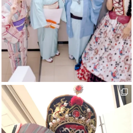
マジシャン派遣 パッションプリンセス【公式】
@comedy_illusion
·
6 Aug
お疲れ様です
ブログ更新しました
「マジシャン和歌山旅 白浜町・三段壁」
#企業公式がお疲れ様を言い合う
#旅行好きな人と繋がりたい
#一人旅
#女性マジシャン
#出張マジック
#マジシャン派遣
#イリュージョン
#和歌山県
#白浜町
#変面ショー
#イベント