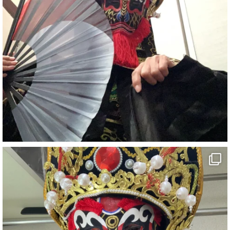
#宴会
#余興
1
5
X
さらに読み込む