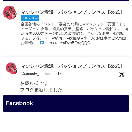
マジシャン派遣 パッションプリンセス【公式】
Follow
全国各地のイベント、宴会の余興に #マジシャン #変面 #イリ
ュージョン 派遣。道具の貸出、監修。パッション魔術団。世界
14ヵ国5000ステージ以上の出演実績。おかしな刑事、特捜9、
リモラブ等、ドラマ監修。#秋葉原 #小田原 お仕事のご依頼は
お気軽に。
https://t.co/DzoECxgQQO
マジシャン派遣 パッションプリンセス【公式】
@comedy_illusion
·
18h
お疲れ様です
ブログ更新しました
「マジシャン和歌山旅 白浜町・円月島」
Facebook
#企業公式がお疲れ様を言い合う
#旅行好きな人と繋がりたい
#一人旅