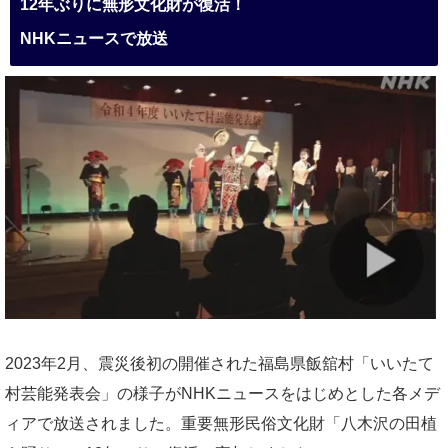
12年ぶりに無形文化財が復活！
NHKニュースで放送
2023年2月、震災後初の開催された福島県飯舘村「いいたて
村芸能発表会」の様子がNHKニュースをはじめとした各メデ
ィアで放送されました。重要無形民俗文化財「八木沢の田植