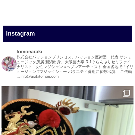
#女性マジシャン
#出張マジック
#マジシャン派遣
#イリュージョン
#和歌山県
Instagram
#白浜町
#変面ショー
#イベント
tomoearaki
#宴会
株式会社パッションプリンセス、パッション魔術団 代表
サンミ
ュージック所属
新潟出身、大阪芸大卒
R-1ぐらんぷりセミファイ
#余興
ナリスト
#女性マジシャン #ヘブンアーティスト
全国各地で #イリ
ュージョン #マジックショー
バラエティ番組に多数出演。
ご依頼
1
5
X
→info@arakitomoe.com
マジシャン派遣 パッションプリンセス【公式】
@comedy_illusion
·
7 Aug
お疲れ様です
YouTubeを更新しました
https://youtu.be/9sHKhUQBmUE
@YouTube