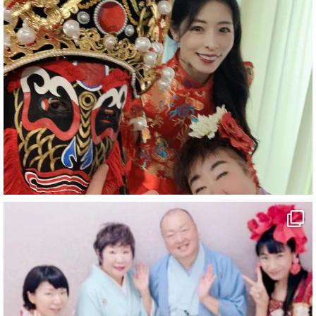
#企業公式がお疲れ様を言い合う
#チャンネル登録おねがいします
#愛媛県
#新居浜市
#マイントピア別子
#泉寿亭
#有形文化財
#四国
#愛媛観光
#旅行
#旅行動画
#一人旅
#観光スポット
#Travel
#ehime
#旅行好きと繋がりたい
5
X