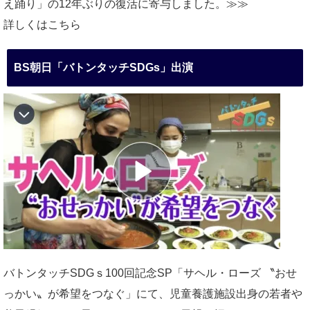
え踊り」の12年ぶりの復活に寄与しました。≫≫
詳しくはこちら
BS朝日「バトンタッチSDGs」出演
バトンタッチSDGｓ100回記念SP「サヘル・ローズ 〝おせ
っかい〟が希望をつなぐ」にて、児童養護施設出身の若者や