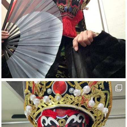
#宴会
#余興
1
5
X
さらに読み込む