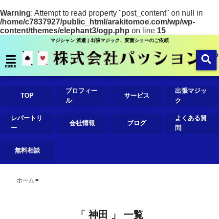
Warning
: Attempt to read property "post_content" on null in
/home/c7837927/public_html/arakitomoe.com/wp/wp-
content/themes/elephant3/ogp.php
on line
15
マジシャン 派遣 | 出張マジック、変面ショーのご依頼
menu
プロフィー
出張マジッ
TOP
サービス
ル
ク
レパートリ
よくある質
会社情報
ブログ
ー
問
無料相談
ホーム
「 神田 」 一覧