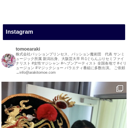
#女性マジシャン
#出張マジック
#マジシャン派遣
#イリュージョン
#和歌山県
Instagram
#白浜町
#変面ショー
#イベント
tomoearaki
#宴会
株式会社パッションプリンセス、パッション魔術団 代表
サンミ
ュージック所属
新潟出身、大阪芸大卒
R-1ぐらんぷりセミファイ
#余興
ナリスト
#女性マジシャン #ヘブンアーティスト
全国各地で #イリ
ュージョン #マジックショー
バラエティ番組に多数出演。
ご依頼
1
5
X
→info@arakitomoe.com
マジシャン派遣 パッションプリンセス【公式】
@comedy_illusion
·
7 Aug
お疲れ様です
YouTubeを更新しました
https://youtu.be/9sHKhUQBmUE
@YouTube