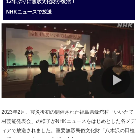
12年ぶりに無形文化財が復活！
NHKニュースで放送
2023年2月、震災後初の開催された福島県飯舘村「いいたて
村芸能発表会」の様子がNHKニュースをはじめとした各メデ
ィアで放送されました。重要無形民俗文化財「八木沢の田植