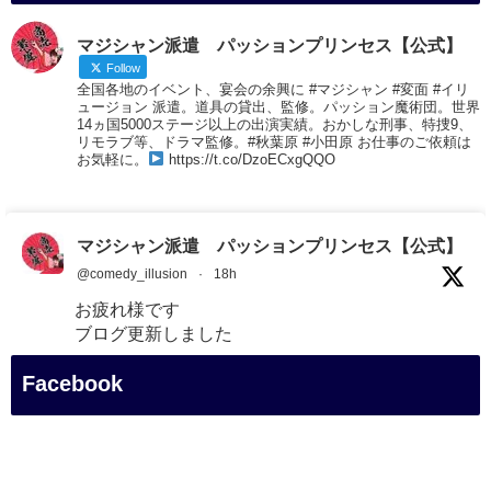
マジシャン派遣 パッションプリンセス【公式】
Follow
全国各地のイベント、宴会の余興に #マジシャン #変面 #イリ
ュージョン 派遣。道具の貸出、監修。パッション魔術団。世界
14ヵ国5000ステージ以上の出演実績。おかしな刑事、特捜9、
リモラブ等、ドラマ監修。#秋葉原 #小田原 お仕事のご依頼は
お気軽に。
https://t.co/DzoECxgQQO
マジシャン派遣 パッションプリンセス【公式】
@comedy_illusion
·
18h
お疲れ様です
ブログ更新しました
「マジシャン和歌山旅 白浜町・円月島」
Facebook
#企業公式がお疲れ様を言い合う
#旅行好きな人と繋がりたい
#一人旅