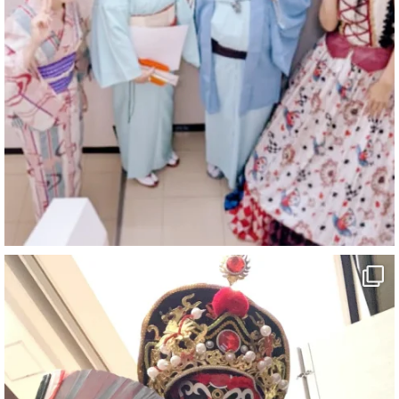
マジシャン派遣 パッションプリンセス【公式】
@comedy_illusion
·
6 Aug
お疲れ様です
ブログ更新しました
「マジシャン和歌山旅 白浜町・三段壁」
#企業公式がお疲れ様を言い合う
#旅行好きな人と繋がりたい
#一人旅
#女性マジシャン
#出張マジック
#マジシャン派遣
#イリュージョン
#和歌山県
#白浜町
#変面ショー
#イベント