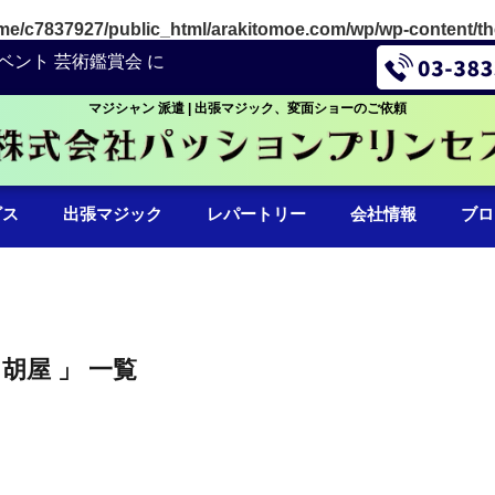
me/c7837927/public_html/arakitomoe.com/wp/wp-content/t
ベント 芸術鑑賞会 に
マジシャン 派遣 | 出張マジック、変面ショーのご依頼
ビス
出張マジック
レパートリー
会社情報
ブロ
 胡屋 」 一覧