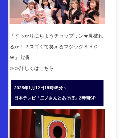
「すっかりにちようチャップリン★見破れ
るか！？スゴくて笑えるマジックＳＨＯ
Ｗ」出演
≫≫詳しくは
こちら
2025年1月12日19時45分～
日本テレビ「二ノさんとあそぼ」2時間SP