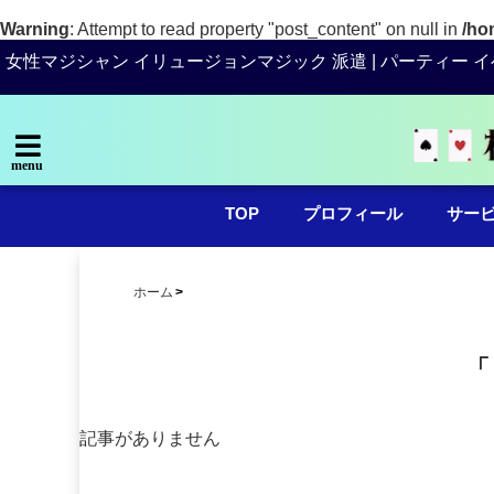
Warning
: Attempt to read property "post_content" on null in
/ho
女性マジシャン イリュージョンマジック 派遣 | パーティー イ
menu
TOP
プロフィール
サー
ホーム
「
記事がありません