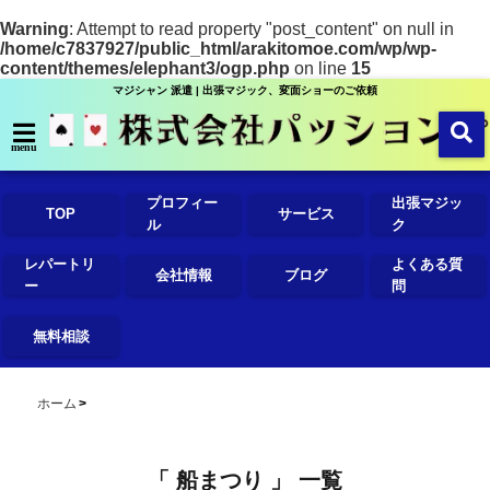
Warning
: Attempt to read property "post_content" on null in
/home/c7837927/public_html/arakitomoe.com/wp/wp-
content/themes/elephant3/ogp.php
on line
15
マジシャン 派遣 | 出張マジック、変面ショーのご依頼
menu
プロフィー
出張マジッ
TOP
サービス
ル
ク
レパートリ
よくある質
会社情報
ブログ
ー
問
無料相談
ホーム
「 船まつり 」 一覧