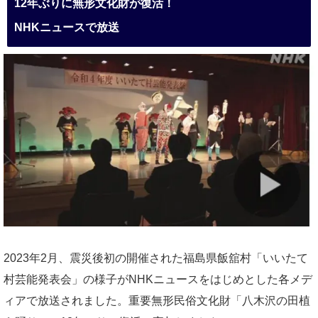
12年ぶりに無形文化財が復活！
NHKニュースで放送
2023年2月、震災後初の開催された福島県飯舘村「いいたて
村芸能発表会」の様子がNHKニュースをはじめとした各メデ
ィアで放送されました。重要無形民俗文化財「八木沢の田植