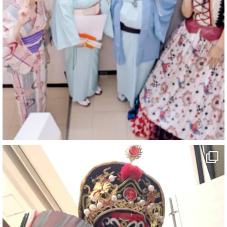
マジシャン派遣 パッションプリンセス【公式】
@comedy_illusion
·
3 Aug
お疲れ様です
ブログ更新しました
「マジシャン和歌山旅 白浜町・文殊堂」
#企業公式がお疲れ様を言い合う
#旅行好きな人と繋がりたい
#一人旅
#女性マジシャン
#出張マジック
#マジシャン派遣
#イリュージョン
#和歌山県
#白浜町
#変面ショー
#イベント