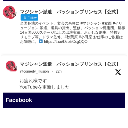
マジシャン派遣 パッションプリンセス【公式】
Follow
全国各地のイベント、宴会の余興に #マジシャン #変面 #イリ
ュージョン 派遣。道具の貸出、監修。パッション魔術団。世界
14ヵ国5000ステージ以上の出演実績。おかしな刑事、特捜9、
リモラブ等、ドラマ監修。#秋葉原 #小田原 お仕事のご依頼は
お気軽に。
https://t.co/DzoECxgQQO
マジシャン派遣 パッションプリンセス【公式】
@comedy_illusion
·
22h
お疲れ様です
YouTubeを更新しました
https://youtu.be/9Vo2WgtDLME
@YouTube
Facebook
#企業公式がお疲れ様を言い合う
#チャンネル登録おねがいします
#愛媛県
#新居浜市