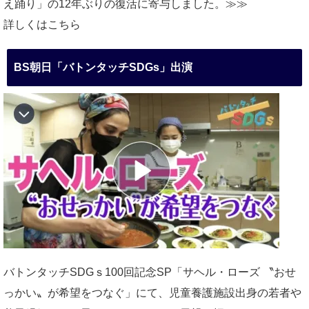
え踊り」の12年ぶりの復活に寄与しました。≫≫
詳しくはこちら
BS朝日「バトンタッチSDGs」出演
バトンタッチSDGｓ100回記念SP「サヘル・ローズ 〝おせ
っかい〟が希望をつなぐ」にて、児童養護施設出身の若者や