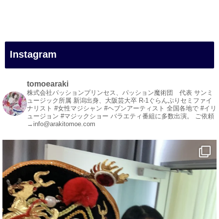
#幸福駅
#別子銅山
#鉱山観光列車
#四国
#愛媛観光
Instagram
#旅行
#旅行動画
#一人旅
tomoearaki
#観光スポット
株式会社パッションプリンセス、パッション魔術団 代表
サンミ
ュージック所属
新潟出身、大阪芸大卒
R-1ぐらんぷりセミファイ
#Travel
ナリスト
#女性マジシャン #ヘブンアーティスト
全国各地で #イリ
#ehime
ュージョン #マジックショー
バラエティ番組に多数出演。
ご依頼
→info@arakitomoe.com
#旅行好きと繋がりたい
1
5
X
マジシャン派遣 パッションプリンセス【公式】
@comedy_illusion
·
4 Aug