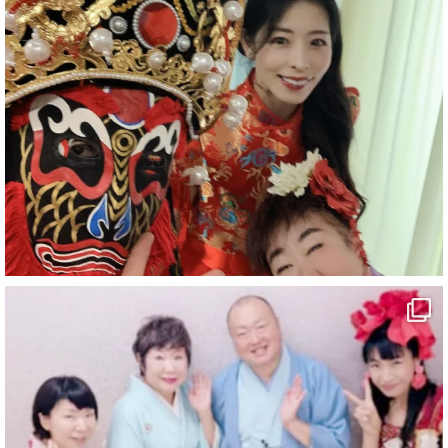
お疲れ様です
ブログ更新しました
「マジシャン和歌山旅 白浜町・三段壁洞窟」
#企業公式がお疲れ様を言い合う
#旅行好きな人と繋がりたい
#一人旅
#女性マジシャン
#出張マジック
#マジシャン派遣
#イリュージョン
#和歌山県
#白浜町
#変面ショー
#イベント
#宴会
#余興
2
X