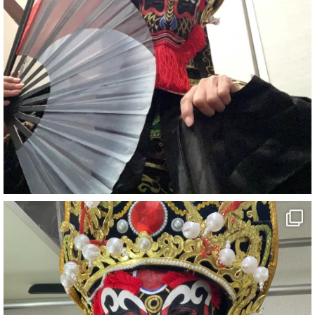
#宴会
#余興
1
6
X
さらに読み込む