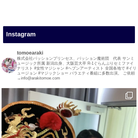
#女性マジシャン
#出張マジック
#マジシャン派遣
#イリュージョン
#和歌山県
Instagram
#白浜町
#変面ショー
#イベント
tomoearaki
#宴会
株式会社パッションプリンセス、パッション魔術団 代表
サンミ
ュージック所属
新潟出身、大阪芸大卒
R-1ぐらんぷりセミファイ
#余興
ナリスト
#女性マジシャン #ヘブンアーティスト
全国各地で #イリ
ュージョン #マジックショー
バラエティ番組に多数出演。
ご依頼
1
5
X
→info@arakitomoe.com
マジシャン派遣 パッションプリンセス【公式】
@comedy_illusion
·
7 Aug
お疲れ様です
YouTubeを更新しました
https://youtu.be/9sHKhUQBmUE
@YouTube