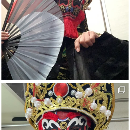
#宴会
#余興
1
5
X
さらに読み込む