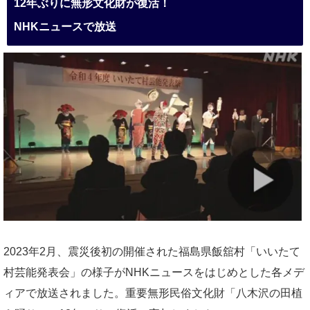
12年ぶりに無形文化財が復活！
NHKニュースで放送
2023年2月、震災後初の開催された福島県飯舘村「いいたて
村芸能発表会」の様子がNHKニュースをはじめとした各メデ
ィアで放送されました。重要無形民俗文化財「八木沢の田植