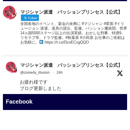
マジシャン派遣 パッションプリンセス【公式】
Follow
全国各地のイベント、宴会の余興に #マジシャン #変面 #イリ
ュージョン 派遣。道具の貸出、監修。パッション魔術団。世界
14ヵ国5000ステージ以上の出演実績。おかしな刑事、特捜9、
リモラブ等、ドラマ監修。#秋葉原 #小田原 お仕事のご依頼は
お気軽に。
https://t.co/DzoECxgQQO
マジシャン派遣 パッションプリンセス【公式】
@comedy_illusion
·
24h
お疲れ様です
ブログ更新しました
「マジシャン和歌山旅 白浜町・円月島」
Facebook
#企業公式がお疲れ様を言い合う
#旅行好きな人と繋がりたい
#一人旅