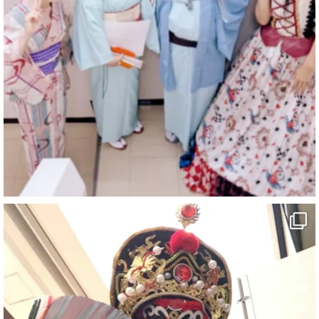
マジシャン派遣 パッションプリンセス【公式】
@comedy_illusion
·
6 Aug
お疲れ様です
ブログ更新しました
「マジシャン和歌山旅 白浜町・三段壁」
#企業公式がお疲れ様を言い合う
#旅行好きな人と繋がりたい
#一人旅
#女性マジシャン
#出張マジック
#マジシャン派遣
#イリュージョン
#和歌山県
#白浜町
#変面ショー
#イベント