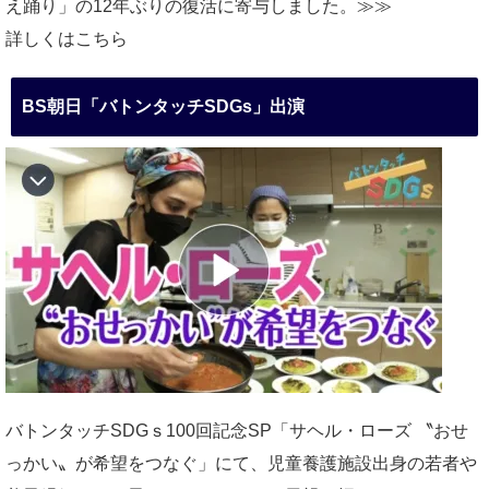
え踊り」の12年ぶりの復活に寄与しました。≫≫
詳しくはこちら
BS朝日「バトンタッチSDGs」出演
バトンタッチSDGｓ100回記念SP「サヘル・ローズ 〝おせ
っかい〟が希望をつなぐ」にて、児童養護施設出身の若者や