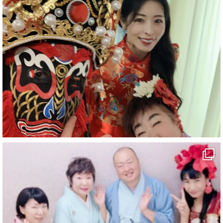
#企業公式がお疲れ様を言い合う
#チャンネル登録おねがいします
#愛媛県
#新居浜市
#マイントピア別子
#泉寿亭
#有形文化財
#四国
#愛媛観光
#旅行
#旅行動画
#一人旅
#観光スポット
#Travel
#ehime
#旅行好きと繋がりたい
5
X