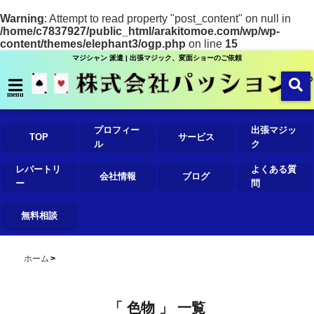
Warning
: Attempt to read property "post_content" on null in
/home/c7837927/public_html/arakitomoe.com/wp/wp-
content/themes/elephant3/ogp.php
on line
15
マジシャン 派遣 | 出張マジック、変面ショーのご依頼
menu
プロフィー
出張マジッ
TOP
サービス
ル
ク
レパートリ
よくある質
会社情報
ブログ
ー
問
無料相談
ホーム
「 色物 」 一覧