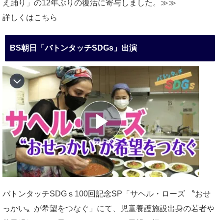
え踊り」の12年ぶりの復活に寄与しました。≫≫
詳しくはこちら
BS朝日「バトンタッチSDGs」出演
バトンタッチSDGｓ100回記念SP「サヘル・ローズ 〝おせ
っかい〟が希望をつなぐ」にて、児童養護施設出身の若者や