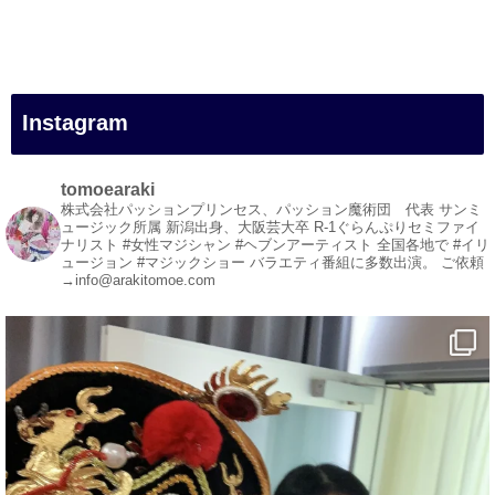
#女性マジシャン
#出張マジック
#マジシャン派遣
#イリュージョン
#和歌山県
Instagram
#白浜町
#変面ショー
#イベント
tomoearaki
#宴会
株式会社パッションプリンセス、パッション魔術団 代表
サンミ
ュージック所属
新潟出身、大阪芸大卒
R-1ぐらんぷりセミファイ
#余興
ナリスト
#女性マジシャン #ヘブンアーティスト
全国各地で #イリ
ュージョン #マジックショー
バラエティ番組に多数出演。
ご依頼
1
5
X
→info@arakitomoe.com
マジシャン派遣 パッションプリンセス【公式】
@comedy_illusion
·
5 Aug
お疲れ様です
YouTubeを更新しました
https://youtu.be/9Vo2WgtDLME
@YouTube