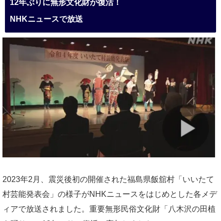
12年ぶりに無形文化財が復活！
NHKニュースで放送
2023年2月、震災後初の開催された福島県飯舘村「いいたて
村芸能発表会」の様子がNHKニュースをはじめとした各メデ
ィアで放送されました。重要無形民俗文化財「八木沢の田植