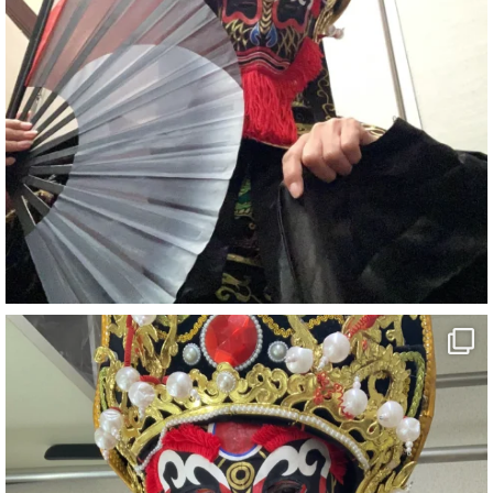
#宴会
#余興
2
X
さらに読み込む