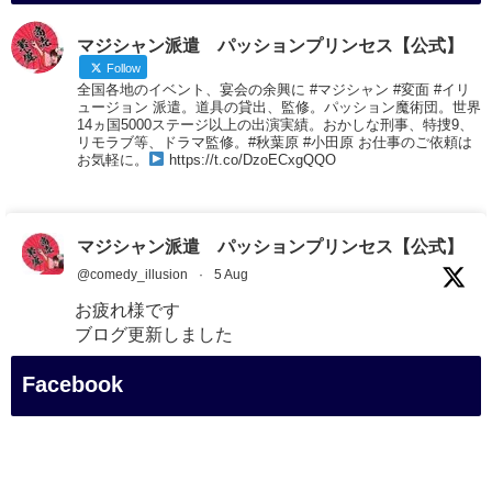
マジシャン派遣 パッションプリンセス【公式】
Follow
全国各地のイベント、宴会の余興に #マジシャン #変面 #イリ
ュージョン 派遣。道具の貸出、監修。パッション魔術団。世界
14ヵ国5000ステージ以上の出演実績。おかしな刑事、特捜9、
リモラブ等、ドラマ監修。#秋葉原 #小田原 お仕事のご依頼は
お気軽に。
https://t.co/DzoECxgQQO
マジシャン派遣 パッションプリンセス【公式】
@comedy_illusion
·
5 Aug
お疲れ様です
ブログ更新しました
「マジシャン和歌山旅 白浜町・三段壁展望台」
Facebook
#企業公式がお疲れ様を言い合う
#旅行好きな人と繋がりたい
#一人旅