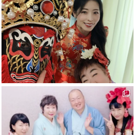
#企業公式がお疲れ様を言い合う
#チャンネル登録おねがいします
#愛媛県
#新居浜市
#幸福駅
#別子銅山
#鉱山観光列車
#四国
#愛媛観光
#旅行
#旅行動画
#一人旅
#観光スポット
#Travel
#ehime
#旅行好きと繋がりたい
2
7
X