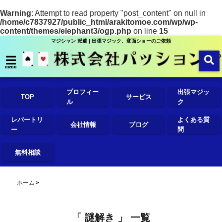
Warning
: Attempt to read property "post_content" on null in
/home/c7837927/public_html/arakitomoe.com/wp/wp-
content/themes/elephant3/ogp.php
on line
15
マジシャン 派遣 | 出張マジック、変面ショーのご依頼
menu
プロフィー
出張マジッ
TOP
サービス
ル
ク
レパートリ
よくある質
会社情報
ブログ
ー
問
無料相談
ホーム
「 謎解き 」 一覧