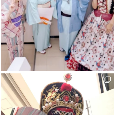
マジシャン派遣 パッションプリンセス【公式】
@comedy_illusion
·
4 Aug
お疲れ様です
ブログ更新しました
「マジシャン和歌山旅 白浜町・三段壁洞窟」
#企業公式がお疲れ様を言い合う
#旅行好きな人と繋がりたい
#一人旅
#女性マジシャン
#出張マジック
#マジシャン派遣
#イリュージョン
#和歌山県
#白浜町
#変面ショー
#イベント