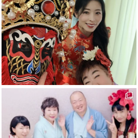
お疲れ様です
ブログ更新しました
「マジシャン和歌山旅 白浜町・三段壁洞窟」
#企業公式がお疲れ様を言い合う
#旅行好きな人と繋がりたい
#一人旅
#女性マジシャン
#出張マジック
#マジシャン派遣
#イリュージョン
#和歌山県
#白浜町
#変面ショー
#イベント
#宴会
#余興
2
X