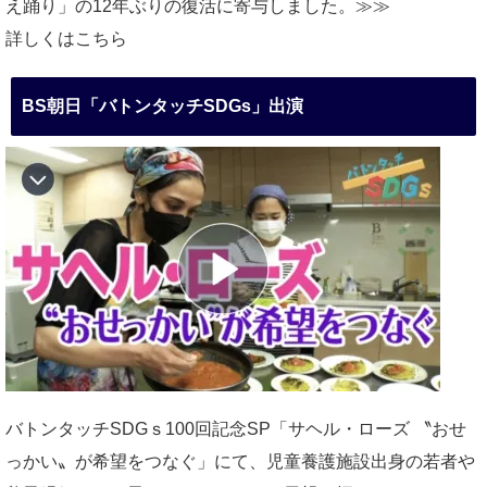
え踊り」の12年ぶりの復活に寄与しました。≫≫
詳しくはこちら
BS朝日「バトンタッチSDGs」出演
バトンタッチSDGｓ100回記念SP「サヘル・ローズ 〝おせ
っかい〟が希望をつなぐ」にて、児童養護施設出身の若者や