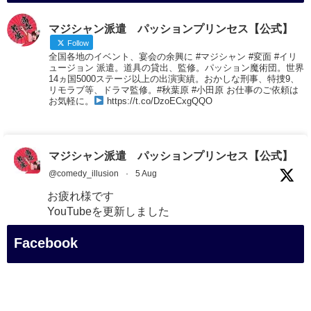
マジシャン派遣 パッションプリンセス【公式】
Follow
全国各地のイベント、宴会の余興に #マジシャン #変面 #イリ
ュージョン 派遣。道具の貸出、監修。パッション魔術団。世界
14ヵ国5000ステージ以上の出演実績。おかしな刑事、特捜9、
リモラブ等、ドラマ監修。#秋葉原 #小田原 お仕事のご依頼は
お気軽に。
https://t.co/DzoECxgQQO
マジシャン派遣 パッションプリンセス【公式】
@comedy_illusion
·
5 Aug
お疲れ様です
YouTubeを更新しました
https://youtu.be/9Vo2WgtDLME
@YouTube
Facebook
#企業公式がお疲れ様を言い合う
#チャンネル登録おねがいします
#愛媛県
#新居浜市