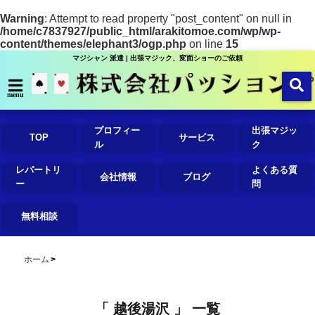
Warning
: Attempt to read property "post_content" on null in
/home/c7837927/public_html/arakitomoe.com/wp/wp-
content/themes/elephant3/ogp.php
on line
15
マジシャン 派遣 | 出張マジック、変面ショーのご依頼
menu
プロフィー
出張マジッ
TOP
サービス
ル
ク
レパートリ
よくある質
会社情報
ブログ
ー
問
無料相談
ホーム
「 越後湯沢 」 一覧