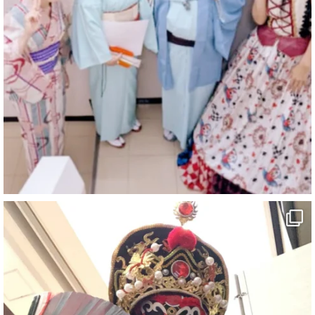
マジシャン派遣 パッションプリンセス【公式】
@comedy_illusion
·
3 Aug
お疲れ様です
ブログ更新しました
「マジシャン和歌山旅 白浜町・文殊堂」
#企業公式がお疲れ様を言い合う
#旅行好きな人と繋がりたい
#一人旅
#女性マジシャン
#出張マジック
#マジシャン派遣
#イリュージョン
#和歌山県
#白浜町
#変面ショー
#イベント