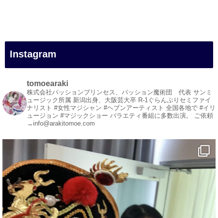
#幸福駅
#別子銅山
#鉱山観光列車
#四国
#愛媛観光
Instagram
#旅行
#旅行動画
#一人旅
tomoearaki
#観光スポット
株式会社パッションプリンセス、パッション魔術団 代表
サンミ
ュージック所属
新潟出身、大阪芸大卒
R-1ぐらんぷりセミファイ
#Travel
ナリスト
#女性マジシャン #ヘブンアーティスト
全国各地で #イリ
#ehime
ュージョン #マジックショー
バラエティ番組に多数出演。
ご依頼
→info@arakitomoe.com
#旅行好きと繋がりたい
1
5
X
マジシャン派遣 パッションプリンセス【公式】
@comedy_illusion
·
4 Aug