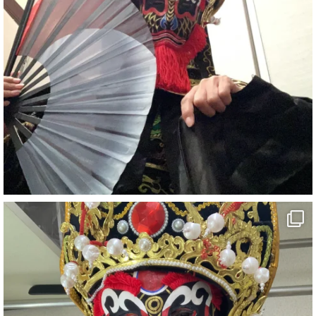
#宴会
#余興
1
6
X
さらに読み込む