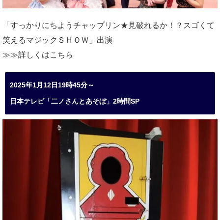
「すっかりにちようチャップリン★見破れるか！？スゴくて
笑えるマジックＳＨＯＷ」出演
≫≫詳しくは
こちら
2025年1月12日19時45分～
日本テレビ「二ノさんとあそぼ」2時間SP