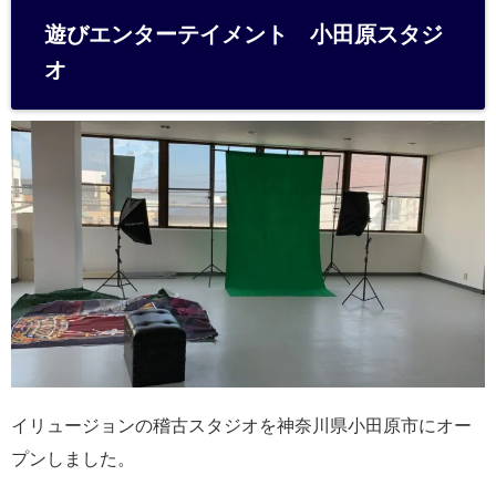
e
遊びエンターテイメント 小田原スタジ
n
オ
a
イリュージョンの稽古スタジオを神奈川県小田原市にオー
プンしました。