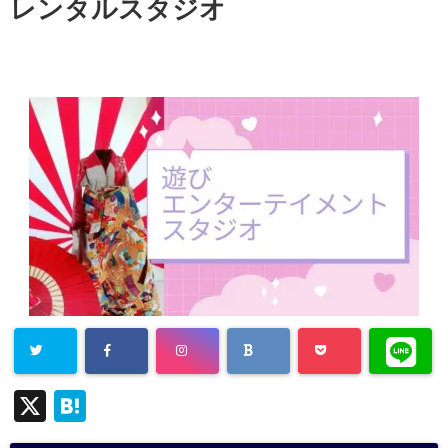
レンタルスタジオ
X
H
at