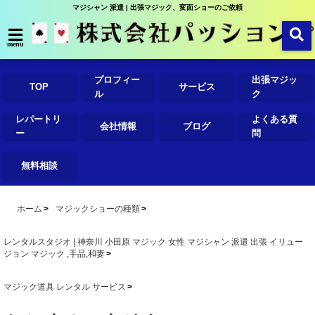
マジシャン 派遣 | 出張マジック、変面ショーのご依頼
menu
プロフィー
出張マジッ
TOP
サービス
ル
ク
レパートリ
よくある質
会社情報
ブログ
ー
問
無料相談
ホーム
マジックショーの種類
レンタルスタジオ | 神奈川 小田原 マジック 女性 マジシャン 派遣 出張 イリュー
ジョン マジック ,手品,和妻
マジック道具 レンタル サービス