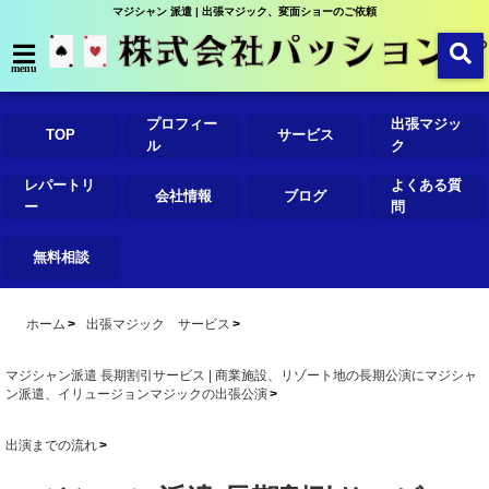
マジシャン 派遣 | 出張マジック、変面ショーのご依頼
menu
プロフィー
出張マジッ
TOP
サービス
ル
ク
レパートリ
よくある質
会社情報
ブログ
ー
問
無料相談
ホーム
出張マジック サービス
マジシャン派遣 長期割引サービス | 商業施設、リゾート地の長期公演にマジシャ
ン派遣、イリュージョンマジックの出張公演
出演までの流れ