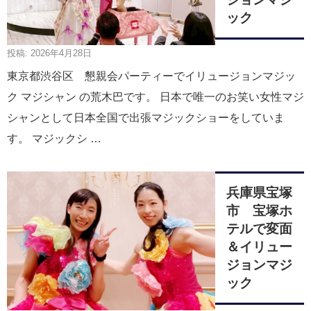
ック
投稿: 2026年4月28日
東京都渋谷区 懇親会パーティーでイリュージョンマジッ
ク マジシャン の荒木巴です。 日本で唯一のお笑い女性マジ
シャンとして日本全国で出張マジックショーをしていま
す。 マジックシ …
兵庫県宝塚
市 宝塚ホ
テルで変面
＆イリュー
ジョンマジ
ック