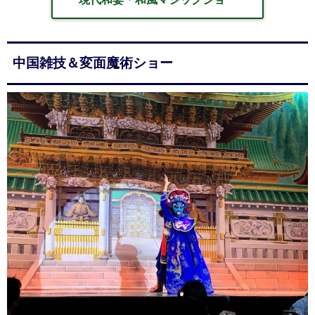
中国雑技＆変面魔術ショー