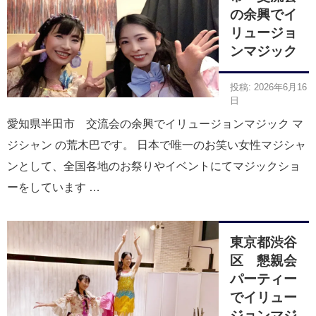
の余興でイ
リュージョ
ンマジック
投稿: 2026年6月16
日
愛知県半田市 交流会の余興でイリュージョンマジック マ
ジシャン の荒木巴です。 日本で唯一のお笑い女性マジシャ
ンとして、全国各地のお祭りやイベントにてマジックショ
ーをしています …
東京都渋谷
区 懇親会
パーティー
でイリュー
ジョンマジ