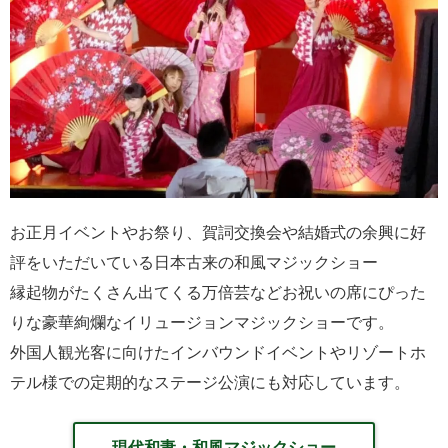
お正月イベントやお祭り、賀詞交換会や結婚式の余興に好
評をいただいている日本古来の和風マジックショー
縁起物がたくさん出てくる万倍芸などお祝いの席にぴった
りな豪華絢爛なイリュージョンマジックショーです。
外国人観光客に向けたインバウンドイベントやリゾートホ
テル様での定期的なステージ公演にも対応しています。
現代和妻・和風マジックショー