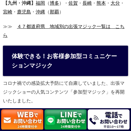
【九州・沖縄】
福岡
（
博多
）・
佐賀
・
長崎
・
熊本
・
大分
・
宮崎
・
鹿児島
・
沖縄
（
那覇
）
≫≫
４７都道府県 地域別の出張マジック一覧は こち
ら
体験できる！お客様参加型コミュニケー
ションマジック
コロナ禍での感染拡大予防にて自粛していました、出張マ
ジックショーの人気コンテンツ「参加型マジック」を再開
いたしました。