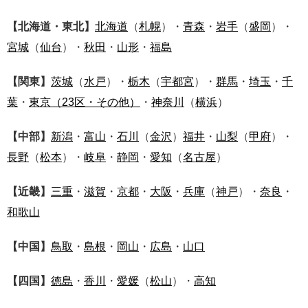
【北海道・東北】
北海道
（
札幌
）・
青森
・
岩手
（
盛岡
）・
宮城
（
仙台
）・
秋田
・
山形
・
福島
【関東】
茨城
（
水戸
）・
栃木
（
宇都宮
）・
群馬
・
埼玉
・
千
葉
・
東京
（23区・その他）
・
神奈川
（
横浜
）
【中部】
新潟
・
富山
・
石川
（
金沢
）
福井
・
山梨
（
甲府
）・
長野
（
松本
）・
岐阜
・
静岡
・
愛知
（
名古屋
）
【近畿】
三重
・
滋賀
・
京都
・
大阪
・
兵庫
（
神戸
）・
奈良
・
和歌山
【中国】
鳥取
・
島根
・
岡山
・
広島
・
山口
【四国】
徳島
・
香川
・
愛媛
（
松山
）・
高知