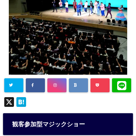
X
H
at
e
観客参加型マジックショー
n