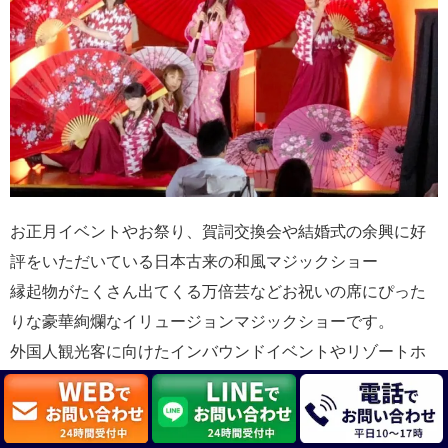
お正月イベントやお祭り、賀詞交換会や結婚式の余興に好
評をいただいている日本古来の和風マジックショー
縁起物がたくさん出てくる万倍芸などお祝いの席にぴった
りな豪華絢爛なイリュージョンマジックショーです。
外国人観光客に向けたインバウンドイベントやリゾートホ
テル様での定期的なステージ公演にも対応しています。
現代和妻・和風マジックショー