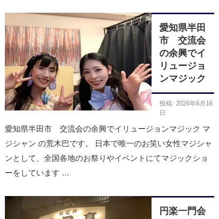
愛知県半田
市 交流会
の余興でイ
リュージョ
ンマジック
投稿: 2026年6月16
日
愛知県半田市 交流会の余興でイリュージョンマジック マ
ジシャン の荒木巴です。 日本で唯一のお笑い女性マジシャ
ンとして、全国各地のお祭りやイベントにてマジックショ
ーをしています …
円楽一門会