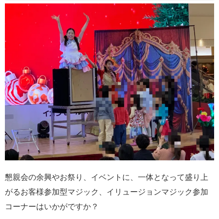
a
懇親会の余興やお祭り、イベントに、一体となって盛り上
がるお客様参加型マジック、イリュージョンマジック参加
コーナーはいかがですか？