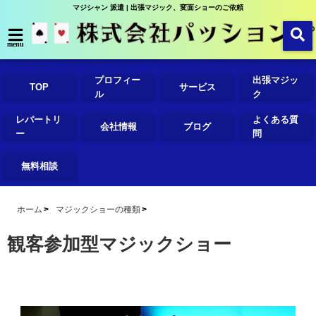
マジシャン 派遣 | 出張マジック、変面ショーのご依頼
menu
プロフィー
出張マジッ
TOP
サービス
ル
ク
レパートリ
よくある質
会社情報
ブログ
ー
問
無料相談
ホーム
マジックショーの種類
観客参加型マジックショー