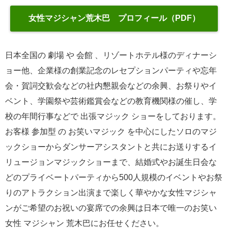
女性マジシャン荒木巴 プロフィール（PDF）
日本全国の 劇場 や 会館 、リゾートホテル様のディナーシ
ョー他、企業様の創業記念のレセプションパーティや忘年
会・賀詞交歓会などの社内懇親会などの余興、お祭りやイ
ベント、学園祭や芸術鑑賞会などの教育機関様の催し、学
校の年間行事などで 出張マジック ショーをしております。
お客様 参加型 の お笑いマジック を中心にしたソロのマジ
ックショーからダンサーアシスタントと共にお送りするイ
リュージョンマジックショーまで、結婚式やお誕生日会な
どのプライベートパーティから500人規模のイベントやお祭
りのアトラクション出演まで楽しく華やかな女性マジシャ
ンがご希望のお祝いの宴席での余興は日本で唯一のお笑い
女性 マジシャン 荒木巴にお任せください。