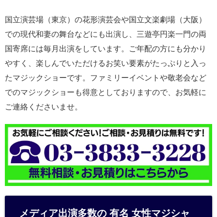
国立演芸場（東京）の花形演芸会や国立文楽劇場（大阪）
での現代和妻の舞台などにも出演し、三遊亭円楽一門の両
国寄席には毎月出演をしています。ご年配の方にも分かり
やすく、楽しんでいただけるお笑い要素がたっぷりと入っ
たマジックショーです。ファミリーイベントや敬老会など
でのマジックショーも得意としておりますので、お気軽に
ご連絡くださいませ。
メディア出演多数の 有名 女性マジシャ