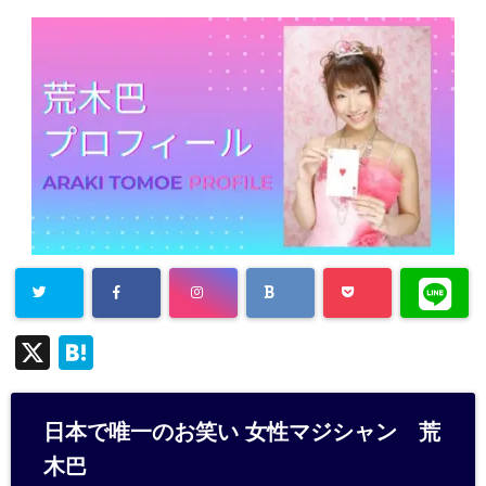
X
H
at
e
日本で唯一のお笑い 女性マジシャン 荒
n
木巴