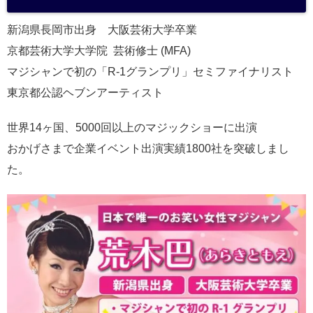
a
新潟県長岡市出身 大阪芸術大学卒業
京都芸術大学大学院 芸術修士 (MFA)
マジシャンで初の「R-1グランプリ」セミファイナリスト
東京都公認ヘブンアーティスト
世界14ヶ国、5000回以上のマジックショーに出演
おかげさまで企業イベント出演実績1800社を突破しまし
た。