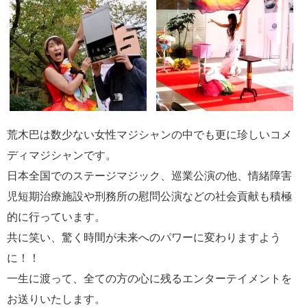
荒木巴は数少ない女性マジシャンの中でも更に珍しいコメ
ディマジシャンです。
日本全国でのステージマジック、巡業公演の他、情緒障害
児短期治療施設
や刑務所の慰問公演
などの社会貢献も積極
的に行っています。
共に笑い、驚く時間が未来へのパワーに変わりますよう
に！！
一生に渡って、全ての方の心に残るエンターテイメントを
お送りいたします。