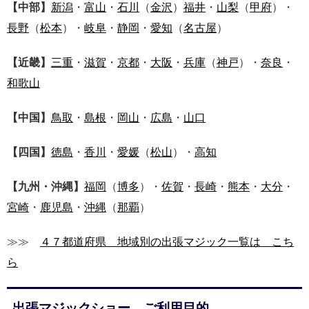
【中部】
新潟
・
富山
・
石川
（
金沢
）
福井
・
山梨
（
甲府
）・
長野
（
松本
）・
岐阜
・
静岡
・
愛知
（
名古屋
）
【近畿】
三重
・
滋賀
・
京都
・
大阪
・
兵庫
（
神戸
）・
奈良
・
和歌山
【中国】
鳥取
・
島根
・
岡山
・
広島
・
山口
【四国】
徳島
・
香川
・
愛媛
（
松山
）・
高知
【九州・沖縄】
福岡
（
博多
）・
佐賀
・
長崎
・
熊本
・
大分
・
宮崎
・
鹿児島
・
沖縄
（
那覇
）
≫≫
４７都道府県 地域別の出張マジック一覧は こち
ら
出張マジックショー ご利用目的