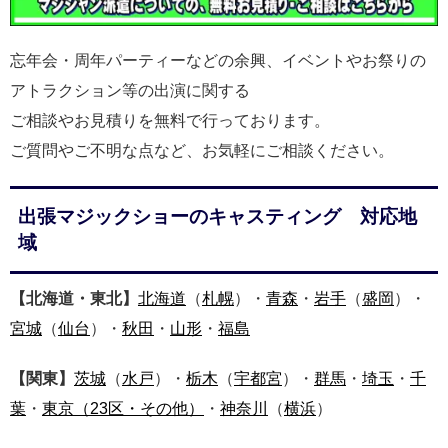
忘年会・周年パーティーなどの余興、イベントやお祭りの
アトラクション等の出演に関する
ご相談やお見積りを無料で行っております。
ご質問やご不明な点など、お気軽にご相談ください。
出張マジックショーのキャスティング 対応地
域
【北海道・東北】
北海道
（
札幌
）・
青森
・
岩手
（
盛岡
）・
宮城
（
仙台
）・
秋田
・
山形
・
福島
【関東】
茨城
（
水戸
）・
栃木
（
宇都宮
）・
群馬
・
埼玉
・
千
葉
・
東京
（23区・その他）
・
神奈川
（
横浜
）