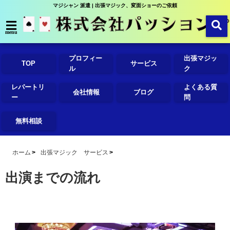
マジシャン 派遣 | 出張マジック、変面ショーのご依頼
menu
プロフィー
出張マジッ
TOP
サービス
ル
ク
レパートリ
よくある質
会社情報
ブログ
ー
問
無料相談
ホーム
出張マジック サービス
出演までの流れ