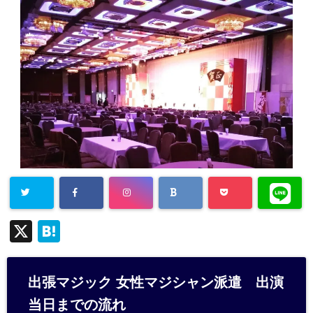
X
H
at
e
出張マジック 女性マジシャン派遣 出演
n
当日までの流れ