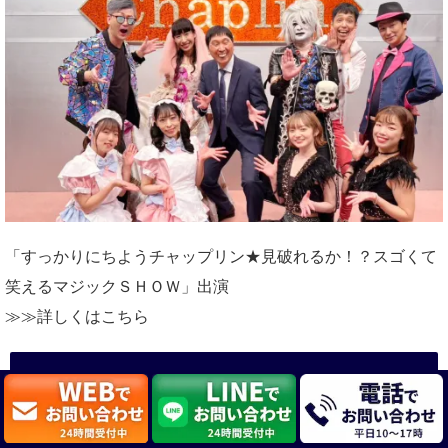
「すっかりにちようチャップリン★見破れるか！？スゴくて
笑えるマジックＳＨＯＷ」出演
≫≫詳しくは
こちら
2025年1月12日19時45分～
日本テレビ「二ノさんとあそぼ」2時間SP