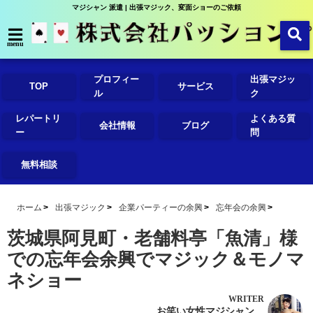
マジシャン 派遣 | 出張マジック、変面ショーのご依頼
menu
プロフィー
出張マジッ
TOP
サービス
ル
ク
レパートリ
よくある質
会社情報
ブログ
ー
問
無料相談
ホーム
出張マジック
企業パーティーの余興
忘年会の余興
茨城県阿見町・老舗料亭「魚清」様
での忘年会余興でマジック＆モノマ
ネショー
WRITER
お笑い女性マジシャン