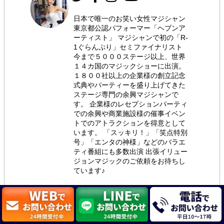
日本で唯一のお笑い女性マジシャン
東京都公認パフォーマー「ヘブンア
お笑い
ーティスト」 マジシャンで初の「R-
女性マ
1ぐらんぷり」セミファイナリスト
今まで５０００ステージ以上、世界
ジシャ
１４カ国のマジックショーに出演。
ン 荒
１８００社以上の企業様の創立記念
式典やパーティーを盛り上げてきた
木巴
ステージ専門の余興マジシャンで
す。 企業様のレセプションパーティ
での余興や商業施設様の催事イベン
トでのアトラクションを得意として
います。 「スッキリ！」「笑点特別
号」「エンタの神様」などのバラエ
ティ番組にも多数出演 出張イリュー
ジョンマジックのご依頼をお待ちし
ています♪
詳しいプロフィールは
こちら