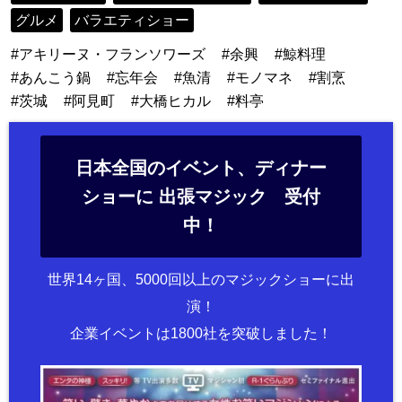
グルメ
バラエティショー
アキリーヌ・フランソワーズ
余興
鯨料理
あんこう鍋
忘年会
魚清
モノマネ
割烹
茨城
阿見町
大橋ヒカル
料亭
日本全国のイベント、ディナー
ショーに 出張マジック 受付
中！
世界14ヶ国、5000回以上のマジックショーに出
演！
企業イベントは1800社を突破しました！