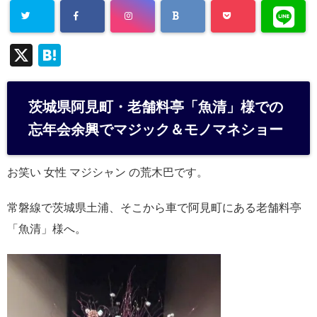
X
H
at
e
茨城県阿見町・老舗料亭「魚清」様での
n
忘年会余興でマジック＆モノマネショー
a
お笑い 女性 マジシャン の荒木巴です。
常磐線で茨城県土浦、そこから車で阿見町にある老舗料亭
「魚清」様へ。