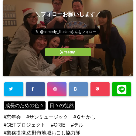
＼フォローお願いします／
feedly
成長のための色々
日々の徒然
忘年会
サンミュージック
Ｇたかし
GETプロジェクト
ORIE
テル
業務提携.佐野市地域おこし協力隊