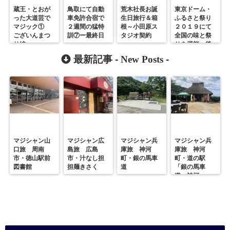
蔵王・とおが
鳥取にて自動
荒木社長お誕
東京ドーム・
った大道芸で
車免許合宿で
生日旅行＆箱
ふるさと祭り
マジック①
２週間の猛特
根～小田原ス
２０１９にて
ございんまつ
訓⑦ー最終日
タジオ契約
全国の味と祭
り編
ー
りを堪能 後
半
最新記事 -
New Posts
-
マジシャン山
マジシャン広
マジシャン兵
マジシャン兵
口旅 周南
島旅 広島
庫旅 神河
庫旅 神河
市・徳山駅前
市・汁なし担
町・銀の馬車
町・道の駅
図書館
担麺きさく
道
「銀の馬車
道・神河」