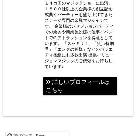
ジシャ
１４カ国のマジックショーに出演。
ン 荒
１８００社以上の企業様の創立記念
式典やパーティーを盛り上げてきた
木巴
ステージ専門の余興マジシャンで
す。 企業様のレセプションパーティ
での余興や商業施設様の催事イベン
トでのアトラクションを得意として
います。 「スッキリ！」「笑点特別
号」「エンタの神様」などのバラエ
ティ番組にも多数出演 出張イリュー
ジョンマジックのご依頼をお待ちし
ています♪
詳しいプロフィールは
こちら
前の記事 -
Prev
-