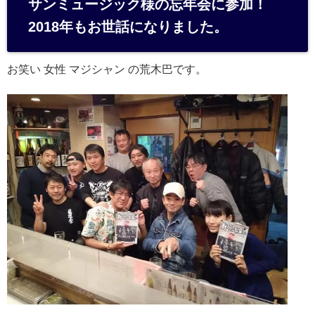
サンミュージック様の忘年会に参加！
n
2018年もお世話になりました。
a
お笑い 女性 マジシャン の荒木巴です。