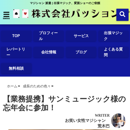
マジシャン 派遣 | 出張マジック、変面ショーのご依頼
menu
プロフィー
出張マジッ
TOP
サービス
ル
ク
レパートリ
よくある質
会社情報
ブログ
ー
問
無料相談
ホーム
成長のための色々
【業務提携】サンミュージック様の
忘年会に参加！
WRITER
お笑い女性マジシャン
荒木巴