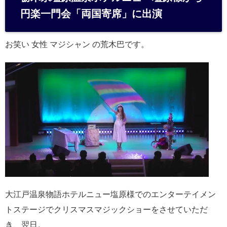
n
円楽一門会「両国寄席」に出演
a
お笑い 女性 マジシャン の荒木巴です。
大江戸温泉物語ホテルニュー塩原様でのエンターテイメン
トステージでクリスマスマジックショーをさせていただ
き、翌日。