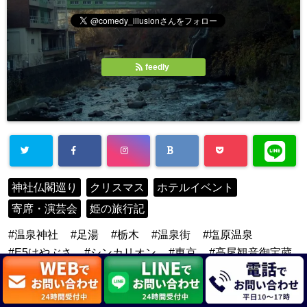
feedly
神社仏閣巡り
クリスマス
ホテルイベント
寄席・演芸会
姫の旅行記
温泉神社
足湯
栃木
温泉街
塩原温泉
E5はやぶさ
シンカリオン
東京
高尾観音御宝蔵
両国寄席
若返りの館
お江戸両国亭
ホテルニュー塩原
那須塩原
大江戸温泉物語