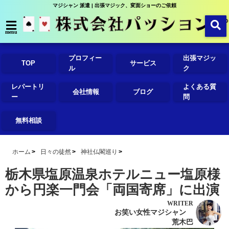
マジシャン 派遣 | 出張マジック、変面ショーのご依頼
menu
プロフィー
出張マジッ
TOP
サービス
ル
ク
レパートリ
よくある質
会社情報
ブログ
ー
問
無料相談
ホーム
日々の徒然
神社仏閣巡り
栃木県塩原温泉ホテルニュー塩原様
から円楽一門会「両国寄席」に出演
WRITER
お笑い女性マジシャン
荒木巴