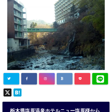
X
H
at
e
栃木県塩原温泉ホテルニュー塩原様から