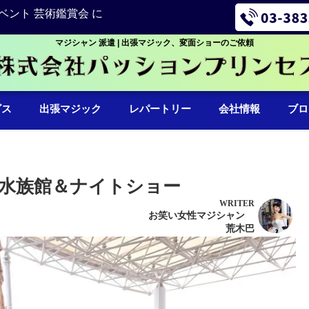
ベント 芸術鑑賞会 に
マジシャン 派遣 | 出張マジック、変面ショーのご依頼
ビス
出張マジック
レパートリー
会社情報
ブロ
水族館＆ナイトショー
WRITER
お笑い女性マジシャン
荒木巴