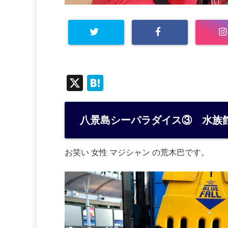
X
H
at
e
八景島シーパラダイス③ 水族
n
a
お笑い 女性 マジシャン の荒木巴です。