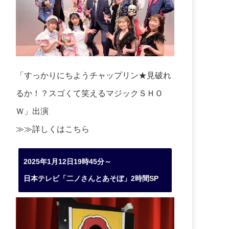
「すっかりにちようチャップリン★見破れ
るか！？スゴくて笑えるマジックＳＨＯ
Ｗ」出演
≫≫詳しくは
こちら
2025年1月12日19時45分～
日本テレビ「二ノさんとあそぼ」2時間SP