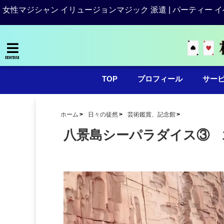
女性マジシャン イリュージョンマジック 派遣 | パーティー イ
menu
TOP
プロフィール
サー
ホーム
日々の徒然
芸術鑑賞、記念館
八景島シーパラダイス③ 