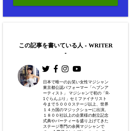
この記事を書いている人 -
WRITER
-
日本で唯一のお笑い女性マジシャン
東京都公認パフォーマー「ヘブンア
お笑い
ーティスト」 マジシャンで初の「R-
女性マ
1ぐらんぷり」セミファイナリスト
今まで５０００ステージ以上、世界
ジシャ
１４カ国のマジックショーに出演。
ン 荒
１８００社以上の企業様の創立記念
式典やパーティーを盛り上げてきた
木巴
ステージ専門の余興マジシャンで