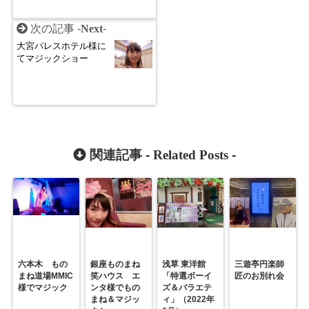
次の記事 -
Next
-
大宮パレスホテル様に
てマジックショー
関連記事 -
Related Posts
-
六本木 もの
銀座ものまね
浅草 東洋館
三遊亭円楽師
まね道場MMIC
笑ハウス エ
「特選ボーイ
匠のお別れ会
様でマジック
ンタ様でもの
ズ＆バラエテ
まね＆マジッ
ィ」（2022年