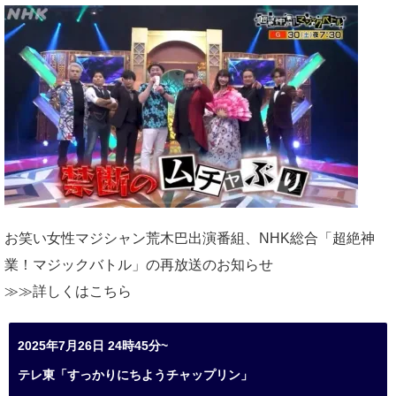
お笑い女性マジシャン荒木巴出演番組、
NHK総合「超絶神
業！マジックバトル」の再放送のお知らせ
≫≫詳しくは
こちら
2025年7月26日 24時45分~
テレ東「すっかりにちようチャップリン」