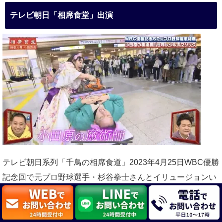
テレビ朝日「相席食堂」出演
テレビ朝日系列「千鳥の相席食道」2023年4月25日WBC優勝
記念回で元プロ野球選手・杉谷拳士さんとイリュージョンい
たしました。