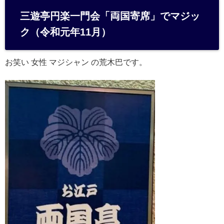
e
三遊亭円楽一門会「両国寄席」でマジッ
n
ク（令和元年11月）
a
お笑い 女性 マジシャン の荒木巴です。