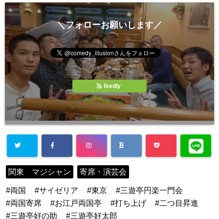
＼フォローお願いします／
feedly
関東 マジシャン
寄席・演芸会
両国
サイゼリア
東京
三遊亭円楽一門会
両国寄席
お江戸両国亭
打ち上げ
二つ目昇進
三遊亭好の助
三遊亭好太郎