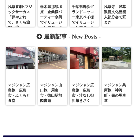
浅草喜劇×マジ
栃木県那須塩
千葉県舞浜グ
浅草寺 浅草
ックサーカス
原 企業様パ
ランドニッコ
観音文化芸能
「夢やぶれ
ーティー余興
ー東京ベイ様
人節分会で豆
て、さくら旅
でイリュージ
でイリュージ
まき
館」①
ョンマジック
ョンマジック
最新記事 -
New Posts
-
マジシャン広
マジシャン山
マジシャン広
マジシャン兵
島旅 広島
口旅 周南
島旅 広島
庫旅 神河
市・ふくもと
市・徳山駅前
市・汁なし担
町・銀の馬車
食堂
図書館
担麺きさく
道