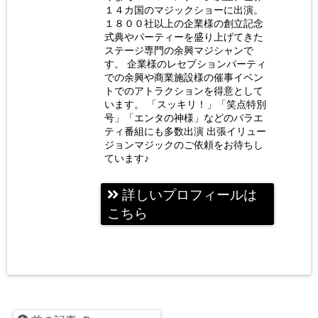
ジシャ
１４カ国のマジックショーに出演。
ン 荒
１８００社以上の企業様の創立記念
式典やパーティーを盛り上げてきた
木巴
ステージ専門の余興マジシャンで
す。 企業様のレセプションパーティ
での余興や商業施設様の催事イベン
トでのアトラクションを得意として
います。 「スッキリ！」「笑点特別
号」「エンタの神様」などのバラエ
ティ番組にも多数出演 出張イリュー
ジョンマジックのご依頼をお待ちし
ています♪
詳しいプロフィールは
こちら