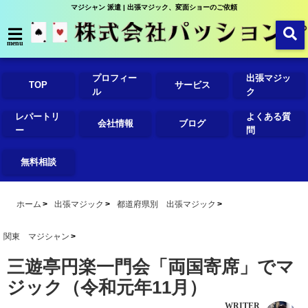
マジシャン 派遣 | 出張マジック、変面ショーのご依頼
menu
プロフィー
出張マジッ
TOP
サービス
ル
ク
レパートリ
よくある質
会社情報
ブログ
ー
問
無料相談
ホーム
出張マジック
都道府県別 出張マジック
関東 マジシャン
三遊亭円楽一門会「両国寄席」でマ
ジック（令和元年11月）
WRITER