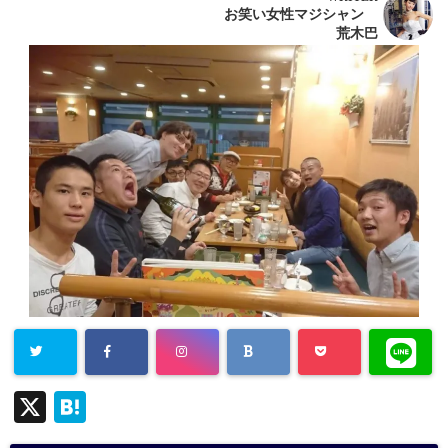
お笑い女性マジシャン
荒木巴
X
H
at