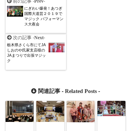
前の記事 -
Prev
-
にぎわい爆発！あつぎ
国際大道芸２０１９で
マジック パフォーマン
ス大夜会
次の記事 -
Next
-
栃木県さくら市にてJA
しおのや氏家支店様の
JAまつりで出張マジッ
ク
関連記事 -
Related Posts
-