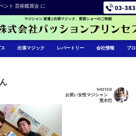
ベント 芸術鑑賞会 に
マジシャン 派遣 | 出張マジック、変面ショーのご依頼
ビス
出張マジック
レパートリー
会社情報
ブロ
ん
WRITER
お笑い女性マジシャン
荒木巴