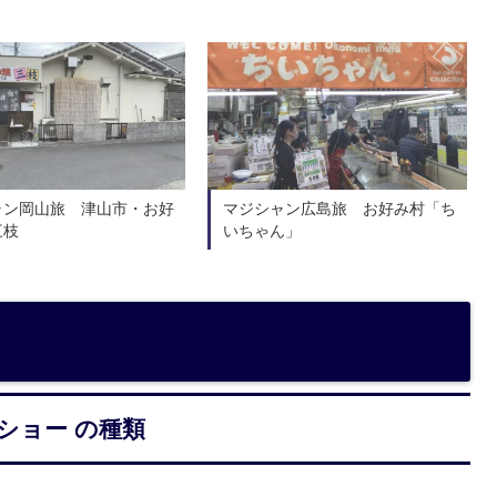
ャン岡山旅 津山市・お好
マジシャン広島旅 お好み村「ち
三枝
いちゃん」
ショー の種類