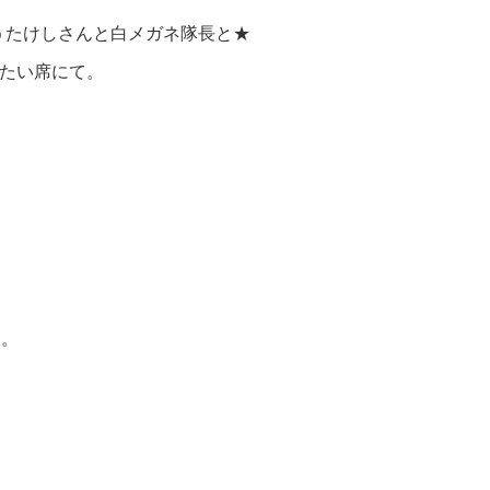
ょうたけしさんと白メガネ隊長と★
たい席にて。
す。