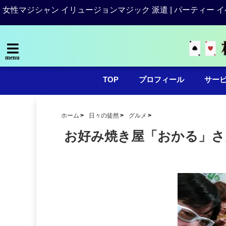
女性マジシャン イリュージョンマジック 派遣 | パーティー イ
menu
TOP
プロフィール
サー
ホーム
日々の徒然
グルメ
お好み焼き屋「おかる」さ