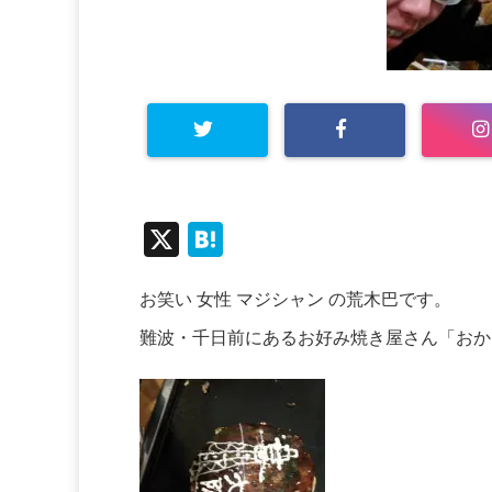
X
H
at
お笑い 女性 マジシャン の荒木巴です。
e
n
難波・千日前にあるお好み焼き屋さん「おか
a