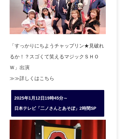
「すっかりにちようチャップリン★見破れ
るか！？スゴくて笑えるマジックＳＨＯ
Ｗ」出演
≫≫詳しくは
こちら
2025年1月12日19時45分～
日本テレビ「二ノさんとあそぼ」2時間SP