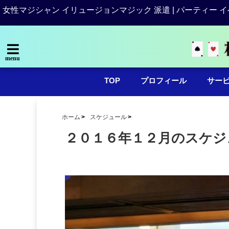
女性マジシャン イリュージョンマジック 派遣 | パーティー イ
menu
TOP
プロフィール
サー
ホーム
スケジュール
２０１６年１２月のスケジ