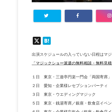
X
H
at
出演スケジュールの入っていない日程はマジ
e
n
「マジックショー派遣の無料相談・無料見積
a
１日 東京・三遊亭円楽一門会「両国寄席」
２日 愛知・企業様レセプションパーティ 
３日 東京・ウエディングマジック
５日 東京・銭湯寄席／銀座・飲食店イベン
６日 東京・企業様忘年会／銀座・飲食店イ