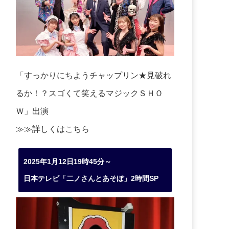
「すっかりにちようチャップリン★見破れ
るか！？スゴくて笑えるマジックＳＨＯ
Ｗ」出演
≫≫詳しくは
こちら
2025年1月12日19時45分～
日本テレビ「二ノさんとあそぼ」2時間SP