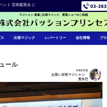
ベント 芸術鑑賞会 に
マジシャン 派遣 | 出張マジック、変面ショーのご依頼
ビス
出張マジック
レパートリー
会社情報
ブロ
ュール
WRITER
お笑い女性マジシャン
荒木巴