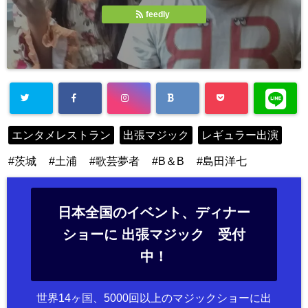
feedly
エンタメレストラン
出張マジック
レギュラー出演
茨城
土浦
歌芸夢者
B＆B
島田洋七
日本全国のイベント、ディナー
ショーに 出張マジック 受付
中！
世界14ヶ国、5000回以上のマジックショーに出