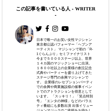
この記事を書いている人 -
WRITER
-
日本で唯一のお笑い女性マジシャン
東京都公認パフォーマー「ヘブンア
お笑い
ーティスト」 マジシャンで初の「R-
女性マ
1ぐらんぷり」セミファイナリスト
今まで５０００ステージ以上、世界
ジシャ
１４カ国のマジックショーに出演。
ン 荒
１８００社以上の企業様の創立記念
式典やパーティーを盛り上げてきた
木巴
ステージ専門の余興マジシャンで
す。 企業様のレセプションパーティ
での余興や商業施設様の催事イベン
トでのアトラクションを得意として
います。 「スッキリ！」「笑点特別
号」「エンタの神様」などのバラエ
ティ番組にも多数出演 出張イリュー
ジョンマジックのご依頼をお待ちし