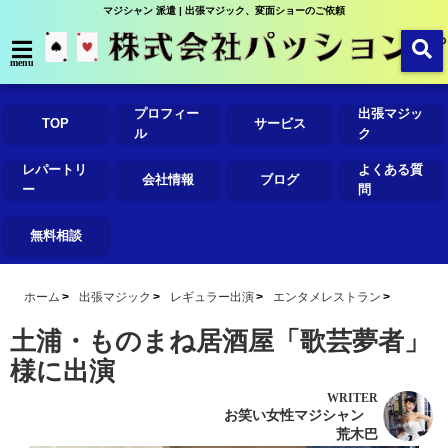
マジシャン 派遣 | 出張マジック、変面ショーのご依頼
menu
プロフィー
出張マジッ
TOP
サービス
ル
ク
レパートリ
よくある質
会社情報
ブログ
ー
問
無料相談
ホーム
出張マジック
レギュラー出演
エンタメレストラン
土浦・ものまね居酒屋「歌芸夢者」
様に出演
WRITER
お笑い女性マジシャン
荒木巴