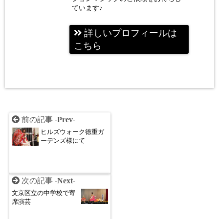
ています♪
詳しいプロフィールは
こちら
前の記事 -
Prev
-
ヒルズウォーク徳重ガ
ーデンズ様にて
次の記事 -
Next
-
文京区立の中学校で寄
席演芸