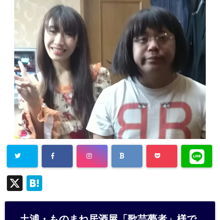
X
H
at
e
土浦・ものまね居酒屋「歌芸夢者」様で