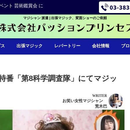
ベント 芸術鑑賞会 に
マジシャン 派遣 | 出張マジック、変面ショーのご依頼
ビス
出張マジック
レパートリー
会社情報
ブロ
S特番「第8科学調査隊」にてマジッ
WRITER
お笑い女性マジシャン
荒木巴