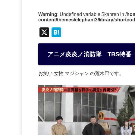
Warning
: Undefined variable $kanren in
/ho
content/themes/elephant3/library/shortco
X
H
at
e
アニメ炎炎ノ消防隊 TBS特番
n
a
お笑い 女性 マジシャン の荒木巴です。