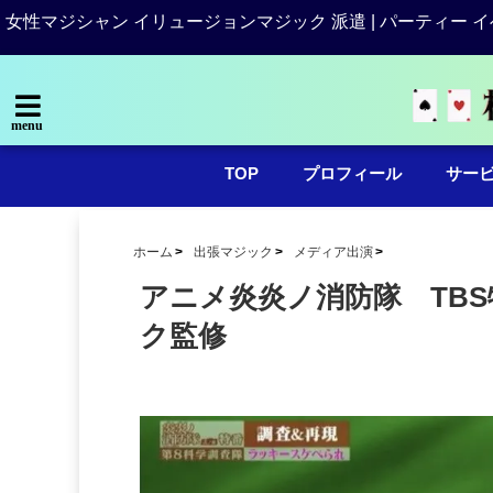
女性マジシャン イリュージョンマジック 派遣 | パーティー イ
menu
TOP
プロフィール
サー
ホーム
出張マジック
メディア出演
アニメ炎炎ノ消防隊 TB
ク監修