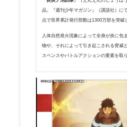
『
炎炎ノ消防隊
』（えんえんのしょうぼうた
品。『週刊少年マガジン』（講談社）にて20
点で世界累計発行部数は1300万部を突破
人体自然発火現象によって全身が炎に包
物や、それによって引き起こされる脅威と
スペンスやバトルアクションの要素を取