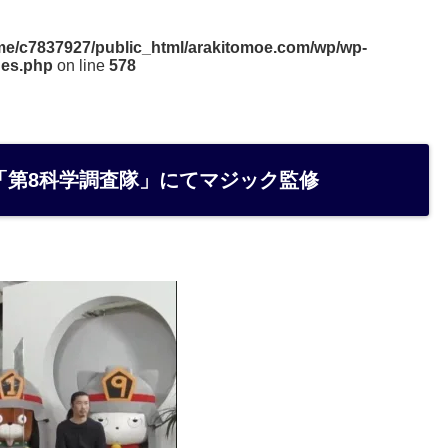
me/c7837927/public_html/arakitomoe.com/wp/wp-
des.php
on line
578
「第8科学調査隊」にてマジック監修