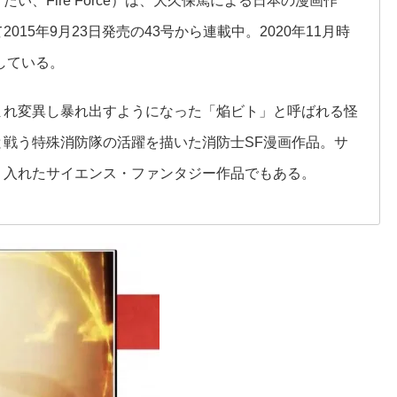
い、Fire Force）は、大久保篤による日本の漫画作
15年9月23日発売の43号から連載中。2020年11月時
している。
まれ変異し暴れ出すようになった「焔ビト」と呼ばれる怪
戦う特殊消防隊の活躍を描いた消防士SF漫画作品。サ
り入れたサイエンス・ファンタジー作品でもある。