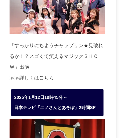
「すっかりにちようチャップリン★見破れ
るか！？スゴくて笑えるマジックＳＨＯ
Ｗ」出演
≫≫詳しくは
こちら
2025年1月12日19時45分～
日本テレビ「二ノさんとあそぼ」2時間SP