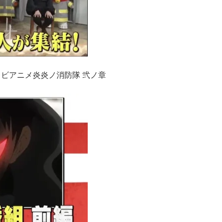
レビアニメ炎炎ノ消防隊 弐ノ章