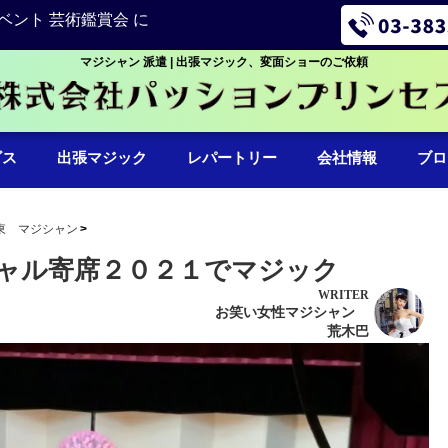
ベント 芸術鑑賞会 に
マジシャン 派遣 | 出張マジック、変面ショーのご依頼
ビス
出張マジック
レパートリー
会社情報
ブロ
東 マジシャン
ャル寄席２０２１でマジック
WRITER
お笑い女性マジシャン
荒木巴