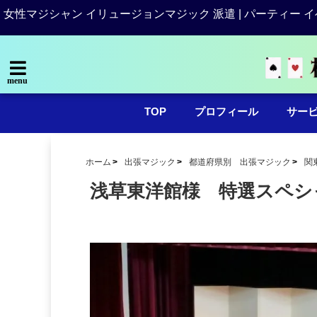
女性マジシャン イリュージョンマジック 派遣 | パーティー イ
menu
TOP
プロフィール
サー
ホーム
出張マジック
都道府県別 出張マジック
関
浅草東洋館様 特選スペシ