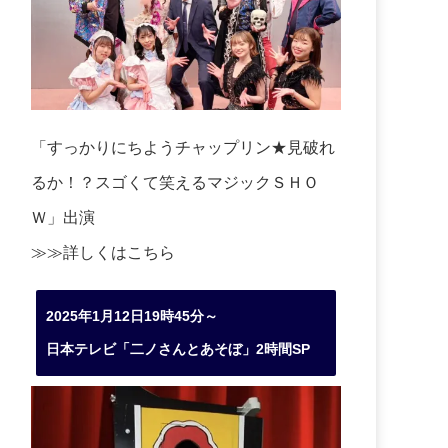
「すっかりにちようチャップリン★見破れ
るか！？スゴくて笑えるマジックＳＨＯ
Ｗ」出演
≫≫詳しくは
こちら
2025年1月12日19時45分～
日本テレビ「二ノさんとあそぼ」2時間SP