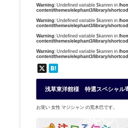
Warning
: Undefined variable $kanren in
/ho
content/themes/elephant3/library/shortco
Warning
: Undefined variable $kanren in
/ho
content/themes/elephant3/library/shortco
Warning
: Undefined variable $kanren in
/ho
content/themes/elephant3/library/shortco
Warning
: Undefined variable $kanren in
/ho
content/themes/elephant3/library/shortco
X
H
at
e
浅草東洋館様 特選スペシャル
n
a
お笑い 女性 マジシャン の荒木巴です。