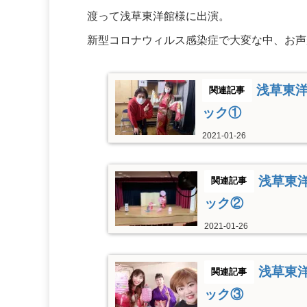
渡って浅草東洋館様に出演。
新型コロナウィルス感染症で大変な中、お声
浅草東
ック①
2021-01-26
浅草東
ック②
2021-01-26
浅草東
ック③