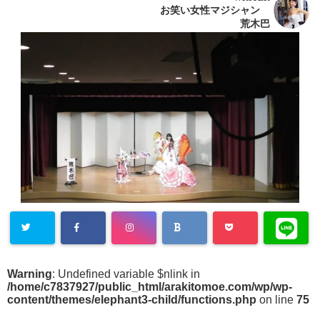
お笑い女性マジシャン
荒木巴
Warning
: Undefined variable $nlink in
/home/c7837927/public_html/arakitomoe.com/wp/wp-
content/themes/elephant3-child/functions.php
on line
75