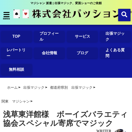
マジシャン 派遣 | 出張マジック、変面ショーのご依頼
menu
プロフィー
出張マジッ
TOP
サービス
ル
ク
レパートリ
よくある質
会社情報
ブログ
ー
問
無料相談
ホーム
出張マジック
都道府県別 出張マジック
関東 マジシャン
浅草東洋館様 ボーイズバラエティ
協会スペシャル寄席でマジック
WRITER