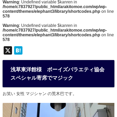
Warning
: Undefined variable $kanren in
/home/c7837927/public_html/arakitomoe.com/wp/wp-
content/themes/elephant3/library/shortcodes.php
on line
578
Warning
: Undefined variable $kanren in
/home/c7837927/public_html/arakitomoe.com/wp/wp-
content/themes/elephant3/library/shortcodes.php
on line
578
X
H
at
e
浅草東洋館様 ボーイズバラエティ協会
n
スペシャル寄席でマジック
a
お笑い 女性 マジシャン の荒木巴です。