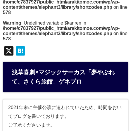
/home/c7837927/public_html/arakitomoe.com/wp/wp-
content/themes/elephant3/library/shortcodes.php
on line
578
Warning
: Undefined variable $kanren in
/home/c7837927/public_html/arakitomoe.com/wp/wp-
content/themes/elephant3/library/shortcodes.php
on line
578
X
H
at
e
浅草喜劇×マジックサーカス「夢やぶれ
n
て、さくら旅館」ゲネプロ
a
2021年末に主催公演に追われていたため、時間をおい
てブログを書いております。
ご了承くださいませ。