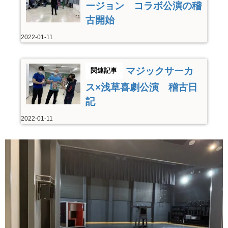
ージョン コラボ公演の稽
古開始
2022-01-11
マジックサーカ
ス×浅草喜劇公演 稽古日
記
2022-01-11