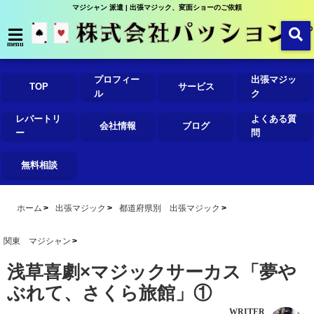
マジシャン 派遣 | 出張マジック、変面ショーのご依頼
menu
プロフィー
出張マジッ
TOP
サービス
ル
ク
レパートリ
よくある質
会社情報
ブログ
ー
問
無料相談
ホーム
出張マジック
都道府県別 出張マジック
関東 マジシャン
浅草喜劇×マジックサーカス「夢や
ぶれて、さくら旅館」①
WRITER