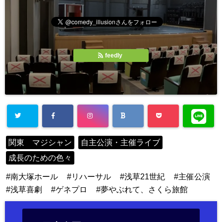
feedly
関東 マジシャン
自主公演・主催ライブ
成長のための色々
南大塚ホール
リハーサル
浅草21世紀
主催公演
浅草喜劇
ゲネプロ
夢やぶれて、さくら旅館