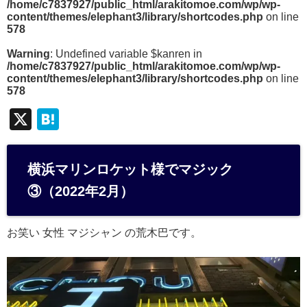
/home/c7837927/public_html/arakitomoe.com/wp/wp-
content/themes/elephant3/library/shortcodes.php
on line
578
Warning
: Undefined variable $kanren in
/home/c7837927/public_html/arakitomoe.com/wp/wp-
content/themes/elephant3/library/shortcodes.php
on line
578
X
H
at
e
横浜マリンロケット様でマジック
n
③（2022年2月）
a
お笑い 女性 マジシャン の荒木巴です。