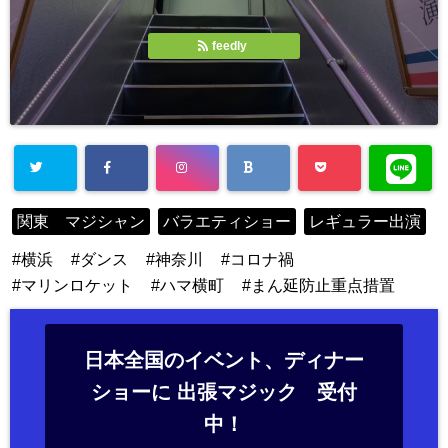
feedly
関東 マジシャン
バラエティショー
レギュラー出演
横浜
ダンス
神奈川
コロナ禍
マリンロケット
ハマ横町
まん延防止重点措置
日本全国のイベント、ディナー
ショーに 出張マジック 受付
中！