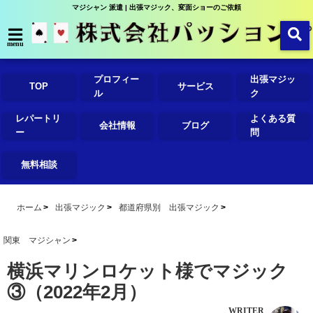
マジシャン 派遣 | 出張マジック、変面ショーのご依頼
menu
プロフィー
出張マジッ
TOP
サービス
ル
ク
レパートリ
よくある質
会社情報
ブログ
ー
問
無料相談
ホーム
出張マジック
都道府県別 出張マジック
関東 マジシャン
横浜マリンロケット様でマジック
③（2022年2月）
WRITER