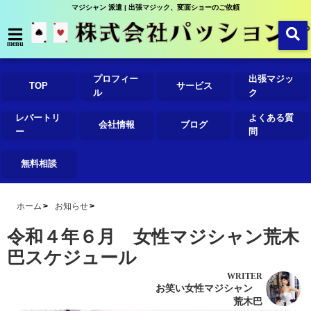
マジシャン 派遣 | 出張マジック、変面ショーのご依頼
menu
プロフィー
出張マジッ
TOP
サービス
ル
ク
レパートリ
よくある質
会社情報
ブログ
ー
問
無料相談
ホーム
お知らせ
令和４年６月 女性マジシャン荒木
巴スケジュール
WRITER
お笑い女性マジシャン
荒木巴