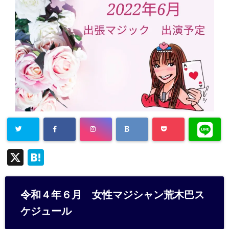
X
H
at
e
令和４年６月 女性マジシャン荒木巴ス
n
ケジュール
a