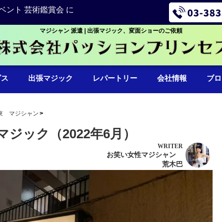
ベント 芸術鑑賞会 に
マジシャン 派遣 | 出張マジック、変面ショーのご依頼
ビス
出張マジック
レパートリー
会社情報
ブロ
東 マジシャン
ジック（2022年6月）
WRITER
お笑い女性マジシャン
荒木巴