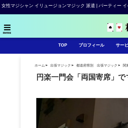
女性マジシャン イリュージョンマジック 派遣 | パーティー イ
menu
TOP
プロフィール
サー
ホーム
出張マジック
都道府県別 出張マジック
関
円楽一門会「両国寄席」でマ