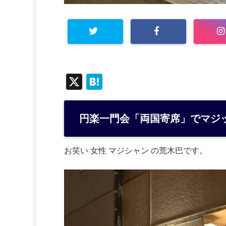
X
H
at
e
円楽一門会「両国寄席」でマジッ
n
a
お笑い 女性 マジシャン の荒木巴です。