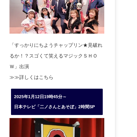
「すっかりにちようチャップリン★見破れ
るか！？スゴくて笑えるマジックＳＨＯ
Ｗ」出演
≫≫詳しくは
こちら
2025年1月12日19時45分～
日本テレビ「二ノさんとあそぼ」2時間SP