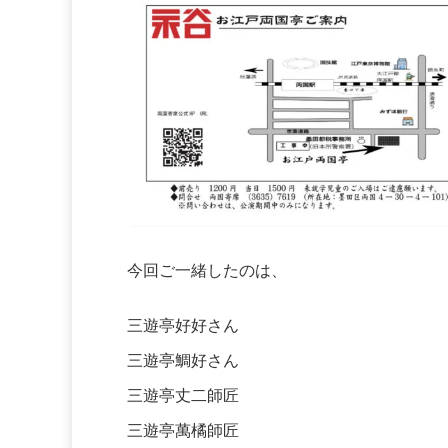
今回ご一緒したのは、
三遊亭好好さん
三遊亭鯛好さん
三遊亭丈二師匠
三遊亭萬橘師匠