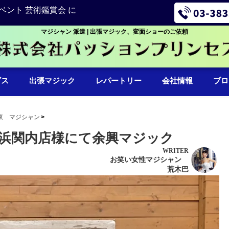
ベント 芸術鑑賞会 に
マジシャン 派遣 | 出張マジック、変面ショーのご依頼
ビス
出張マジック
レパートリー
会社情報
ブロ
東 マジシャン
浜関内店様にて余興マジック
WRITER
お笑い女性マジシャン
荒木巴