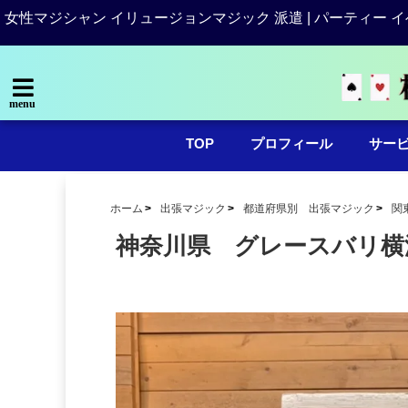
女性マジシャン イリュージョンマジック 派遣 | パーティー イ
menu
TOP
プロフィール
サー
ホーム
出張マジック
都道府県別 出張マジック
関
神奈川県 グレースバリ横