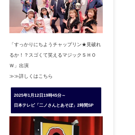
「すっかりにちようチャップリン★見破れ
るか！？スゴくて笑えるマジックＳＨＯ
Ｗ」出演
≫≫詳しくは
こちら
2025年1月12日19時45分～
日本テレビ「二ノさんとあそぼ」2時間SP