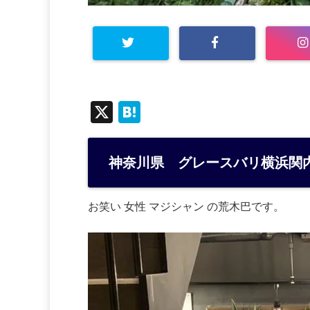
X
H
at
e
神奈川県 グレースバリ横浜関
n
a
お笑い 女性 マジシャン の荒木巴です。