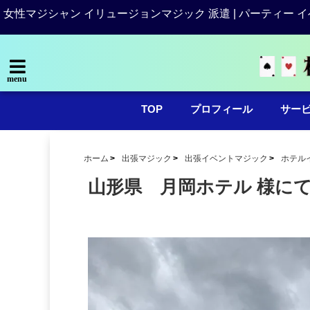
女性マジシャン イリュージョンマジック 派遣 | パーティー イ
menu
TOP
プロフィール
サー
ホーム
出張マジック
出張イベントマジック
ホテル
山形県 月岡ホテル 様にて