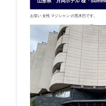
山形県 月岡ホテル 様「Summer
n
a
お笑い 女性 マジシャン の荒木巴です。