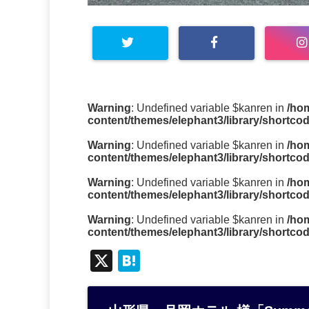
Warning
: Undefined variable $kanren in
/ho
content/themes/elephant3/library/shortco
Warning
: Undefined variable $kanren in
/ho
content/themes/elephant3/library/shortco
Warning
: Undefined variable $kanren in
/ho
content/themes/elephant3/library/shortco
Warning
: Undefined variable $kanren in
/ho
content/themes/elephant3/library/shortco
X
H
at
e