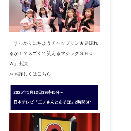
「すっかりにちようチャップリン★見破れ
るか！？スゴくて笑えるマジックＳＨＯ
Ｗ」出演
≫≫詳しくは
こちら
2025年1月12日19時45分～
日本テレビ「二ノさんとあそぼ」2時間SP