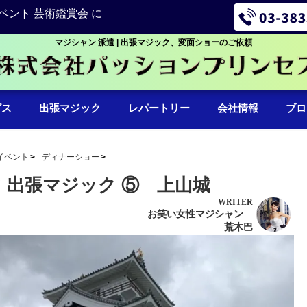
ベント 芸術鑑賞会 に
マジシャン 派遣 | 出張マジック、変面ショーのご依頼
ビス
出張マジック
レパートリー
会社情報
ブロ
イベント
ディナーショー
 出張マジック ⑤ 上山城
WRITER
お笑い女性マジシャン
荒木巴