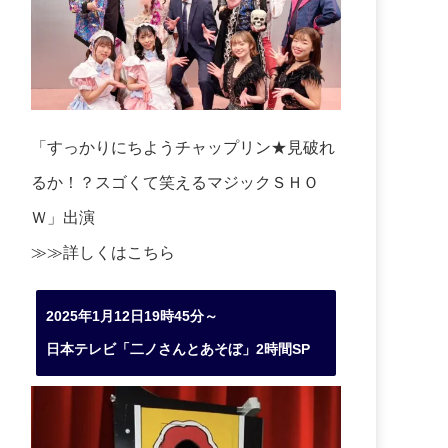
「すっかりにちようチャップリン★見破れ
るか！？スゴくて笑えるマジックＳＨＯ
Ｗ」出演
≫≫詳しくは
こちら
2025年1月12日19時45分～
日本テレビ「二ノさんとあそぼ」2時間SP