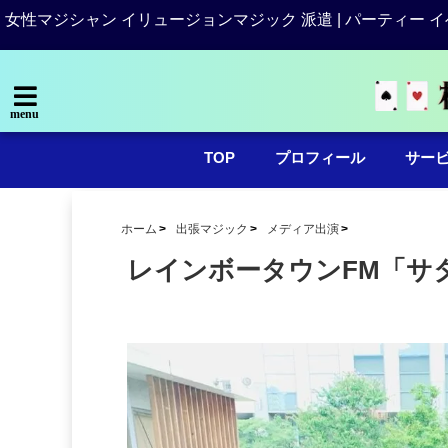
女性マジシャン イリュージョンマジック 派遣 | パーティー イ
menu
TOP
プロフィール
サー
ホーム
出張マジック
メディア出演
レインボータウンFM「サ