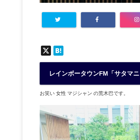
X
H
at
e
レインボータウンFM「サタマ
n
a
お笑い 女性 マジシャン の荒木巴です。