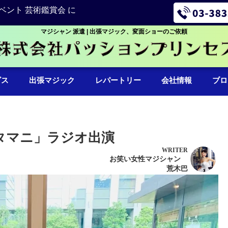
ベント 芸術鑑賞会 に
マジシャン 派遣 | 出張マジック、変面ショーのご依頼
ビス
出張マジック
レパートリー
会社情報
ブロ
タマニ」ラジオ出演
WRITER
お笑い女性マジシャン
荒木巴