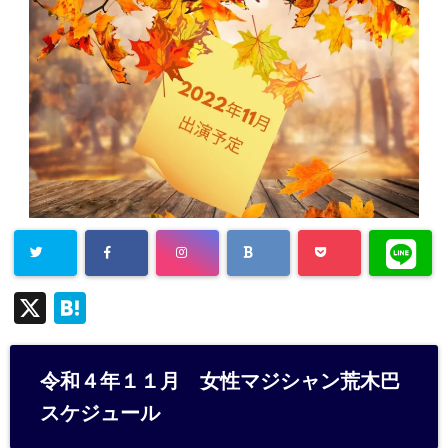
X
H
at
e
令和４年１１月 女性マジシャン荒木巴
n
スケジュール
a