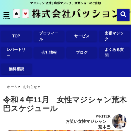
マジシャン 派遣 | 出張マジック、変面ショーのご依頼
menu
プロフィー
出張マジッ
TOP
サービス
ル
ク
レパートリ
よくある質
会社情報
ブログ
ー
問
無料相談
ホーム
お知らせ
令和４年11月 女性マジシャン荒木
巴スケジュール
WRITER
お笑い女性マジシャン
荒木巴