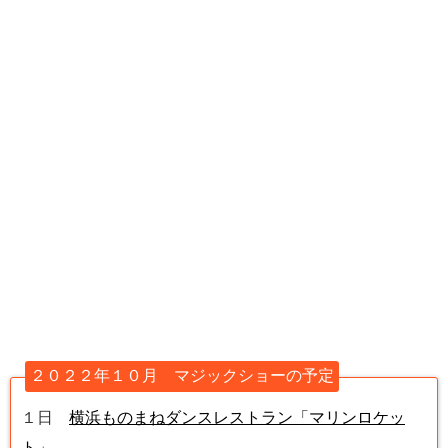
２０２２年１０月 マジックショーの予定
１日
横浜ものまねダンスレストラン「マリンロケッ
ト」