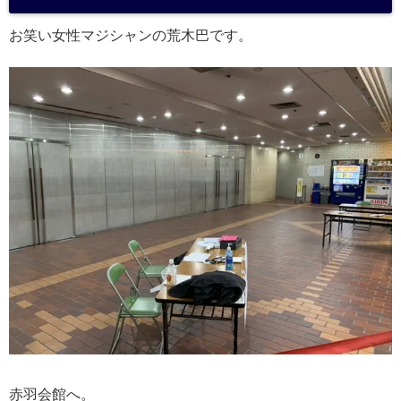
a
お笑い女性マジシャンの荒木巴です。
赤羽会館へ。