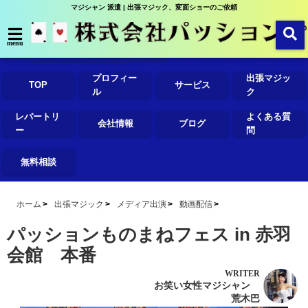
マジシャン 派遣 | 出張マジック、変面ショーのご依頼
menu
プロフィー
出張マジッ
TOP
サービス
ル
ク
レパートリ
よくある質
会社情報
ブログ
ー
問
無料相談
ホーム
出張マジック
メディア出演
動画配信
パッションものまねフェス in 赤羽
会館 本番
WRITER
お笑い女性マジシャン
荒木巴