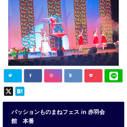
X
H
at
e
パッションものまねフェス in 赤羽会
n
館 本番