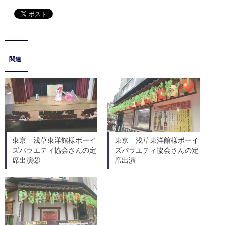
関連
東京 浅草東洋館様ボーイ
東京 浅草東洋館様ボーイ
ズバラエティ協会さんの定
ズバラエティ協会さんの定
席出演②
席出演