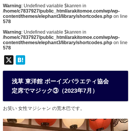
Warning
: Undefined variable $kanren in
/home/c7837927/public_html/arakitomoe.com/wp/wp-
content/themes/elephant3/library/shortcodes.php
on line
578
Warning
: Undefined variable $kanren in
/home/c7837927/public_html/arakitomoe.com/wp/wp-
content/themes/elephant3/library/shortcodes.php
on line
578
X
H
at
e
浅草 東洋館 ボーイズバラエティ協会
n
定席でマジック③（2023年7月）
a
お笑い 女性マジシャン の荒木巴です。