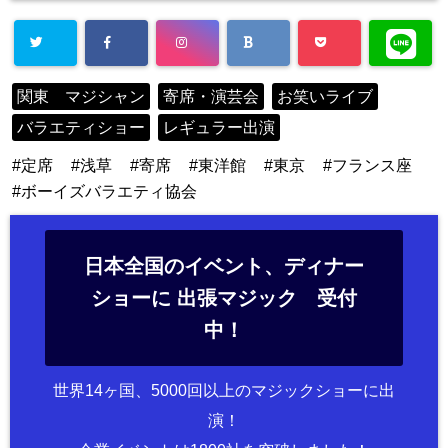
関東 マジシャン
寄席・演芸会
お笑いライブ
バラエティショー
レギュラー出演
定席
浅草
寄席
東洋館
東京
フランス座
ボーイズバラエティ協会
日本全国のイベント、ディナー
ショーに 出張マジック 受付
中！
世界14ヶ国、5000回以上のマジックショーに出
演！