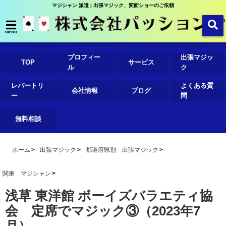
マジシャン 派遣 | 出張マジック、変面ショーのご依頼
menu
プロフィー
出張マジッ
TOP
サービス
ル
ク
レパートリ
よくある質
会社情報
ブログ
ー
問
無料相談
ホーム
出張マジック
都道府県別 出張マジック
関東 マジシャン
浅草 東洋館 ボーイズバラエティ協
会 定席でマジック③（2023年7