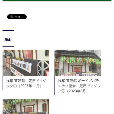
関連
浅草 東洋館 定席でマジ
浅草 東洋館 ボーイズバラ
ック①（2023年11月）
エティ協会 定席でマジッ
ク③（2023年5月）