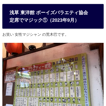
at
e
浅草 東洋館 ボーイズバラエティ協会
n
定席でマジック①（2023年9月）
a
お笑い 女性マジシャン の荒木巴です。