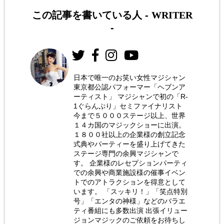
この記事を書いている人 -
WRITER
-
日本で唯一のお笑い女性マジシャン
東京都公認パフォーマー「ヘブンア
お笑い
ーティスト」 マジシャンで初の「R-
女性マ
1ぐらんぷり」セミファイナリスト
今まで５０００ステージ以上、世界
ジシャ
１４カ国のマジックショーに出演。
ン 荒
１８００社以上の企業様の創立記念
式典やパーティーを盛り上げてきた
木巴
ステージ専門の余興マジシャンで
す。 企業様のレセプションパーティ
での余興や商業施設様の催事イベン
トでのアトラクションを得意として
います。 「スッキリ！」「笑点特別
号」「エンタの神様」などのバラエ
ティ番組にも多数出演 出張イリュー
ジョンマジックのご依頼をお待ちし