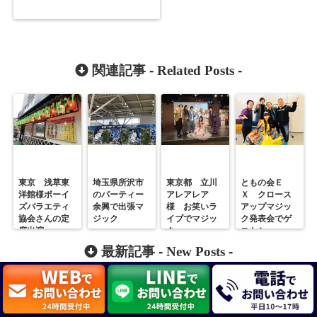
関連記事 -
Related Posts
-
東京 浅草東
埼玉県所沢市
東京都 立川
ともの会Ｅ
洋館様ボーイ
のパーティー
アレアレア
Ｘ クロース
ズバラエティ
余興で出張マ
様 お笑いラ
アップマジッ
協会さんの定
ジック
イブでマジッ
ク発表会でゲ
席出演
ク
ストショー
最新記事 -
New Posts
-