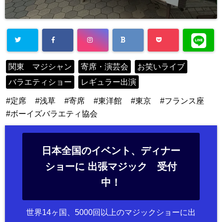
関東 マジシャン
寄席・演芸会
お笑いライブ
バラエティショー
レギュラー出演
定席
浅草
寄席
東洋館
東京
フランス座
ボーイズバラエティ協会
日本全国のイベント、ディナー
ショーに 出張マジック 受付
中！
世界14ヶ国、5000回以上のマジックショーに出