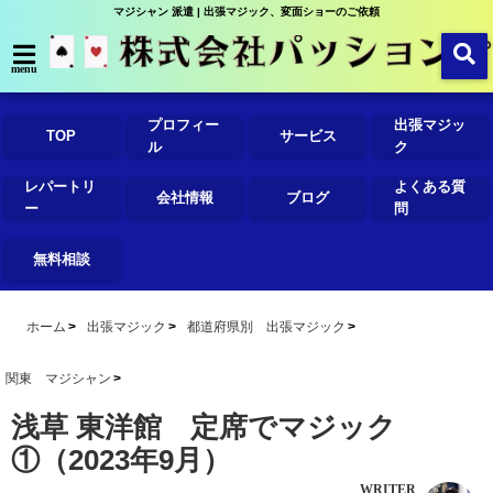
マジシャン 派遣 | 出張マジック、変面ショーのご依頼
menu
プロフィー
出張マジッ
TOP
サービス
ル
ク
レパートリ
よくある質
会社情報
ブログ
ー
問
無料相談
ホーム
出張マジック
都道府県別 出張マジック
関東 マジシャン
浅草 東洋館 定席でマジック
①（2023年9月）
WRITER