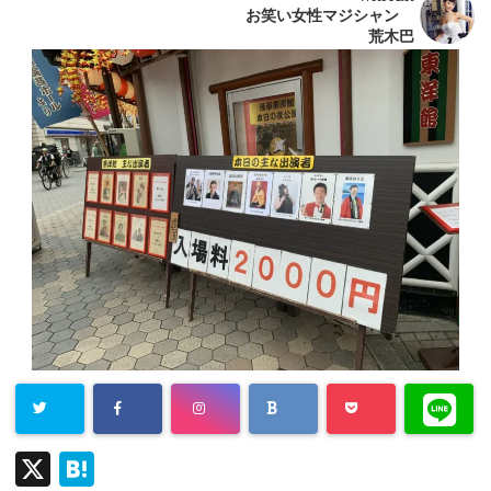
お笑い女性マジシャン
荒木巴
X
H