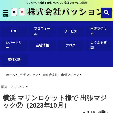
マジシャン 派遣 | 出張マジック、変面ショーのご依頼
menu
プロフィー
出張マジッ
TOP
サービス
ル
ク
レパートリ
よくある質
会社情報
ブログ
ー
問
無料相談
ホーム
出張マジック
都道府県別 出張マジック
関東 マジシャン
横浜 マリンロケット様で 出張マジ
ック②（2023年10月）
WRITER