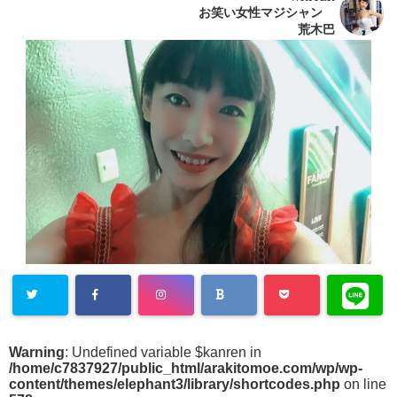
お笑い女性マジシャン
荒木巴
Warning
: Undefined variable $kanren in
/home/c7837927/public_html/arakitomoe.com/wp/wp-
content/themes/elephant3/library/shortcodes.php
on line