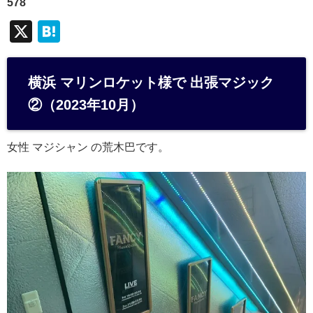
578
X
H
at
e
横浜 マリンロケット様で 出張マジック
n
②（2023年10月）
a
女性 マジシャン の荒木巴です。