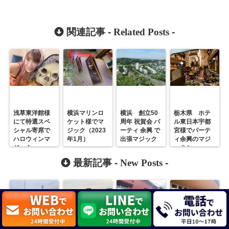
関連記事 -
Related Posts
-
浅草東洋館様
横浜マリンロ
横浜 創立50
栃木県 ホテ
にて特選スペ
ケット様でマ
周年 祝賀会 パ
ル東日本宇都
シャル寄席で
ジック（2023
ーティ 余興 で
宮様でパーテ
ハロウィンマ
年1月）
出張マジック
ィ余興のマジ
ジック
ックショー
最新記事 -
New Posts
-