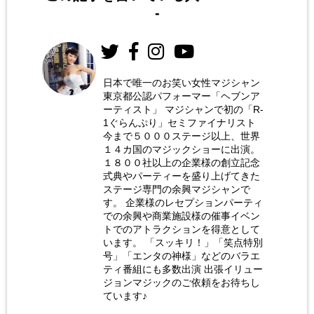
-
日本で唯一のお笑い女性マジシャン
東京都公認パフォーマー「ヘブンア
お笑い
ーティスト」 マジシャンで初の「R-
女性マ
1ぐらんぷり」セミファイナリスト
今まで５０００ステージ以上、世界
ジシャ
１４カ国のマジックショーに出演。
ン 荒
１８００社以上の企業様の創立記念
式典やパーティーを盛り上げてきた
木巴
ステージ専門の余興マジシャンで
す。 企業様のレセプションパーティ
での余興や商業施設様の催事イベン
トでのアトラクションを得意として
います。 「スッキリ！」「笑点特別
号」「エンタの神様」などのバラエ
ティ番組にも多数出演 出張イリュー
ジョンマジックのご依頼をお待ちし
ています♪