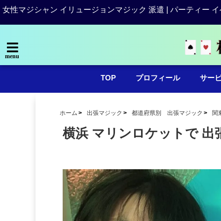
女性マジシャン イリュージョンマジック 派遣 | パーティー イ
menu
TOP
プロフィール
サー
ホーム
出張マジック
都道府県別 出張マジック
関
横浜 マリンロケットで 出張