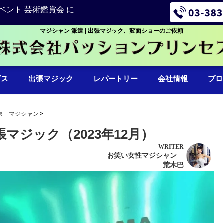
ベント 芸術鑑賞会 に
マジシャン 派遣 | 出張マジック、変面ショーのご依頼
ビス
出張マジック
レパートリー
会社情報
ブロ
東 マジシャン
マジック（2023年12月）
WRITER
お笑い女性マジシャン
荒木巴