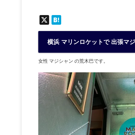
X
H
at
e
横浜 マリンロケットで 出張マジッ
n
a
女性 マジシャン の荒木巴です。