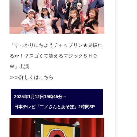
「すっかりにちようチャップリン★見破れ
るか！？スゴくて笑えるマジックＳＨＯ
Ｗ」出演
≫≫詳しくは
こちら
2025年1月12日19時45分～
日本テレビ「二ノさんとあそぼ」2時間SP