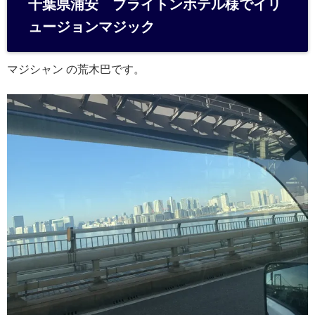
千葉県浦安 ブライトンホテル様でイリ
n
ュージョンマジック
a
マジシャン の荒木巴です。