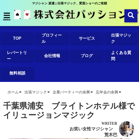
マジシャン 派遣 | 出張マジック、変面ショーのご依頼
menu
プロフィー
出張マジッ
TOP
サービス
ル
ク
レパートリ
よくある質
会社情報
ブログ
ー
問
無料相談
ホーム
出張マジック
企業パーティーの余興
忘年会の余興
千葉県浦安 ブライトンホテル様で
イリュージョンマジック
WRITER
お笑い女性マジシャン
荒木巴