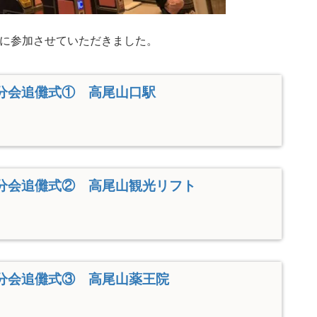
に参加させていただきました。
分会追儺式① 高尾山口駅
分会追儺式② 高尾山観光リフト
分会追儺式③ 高尾山薬王院