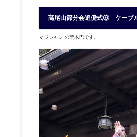
at
e
高尾山節分会追儺式⑥ ケーブ
n
a
マジシャン の荒木巴です。