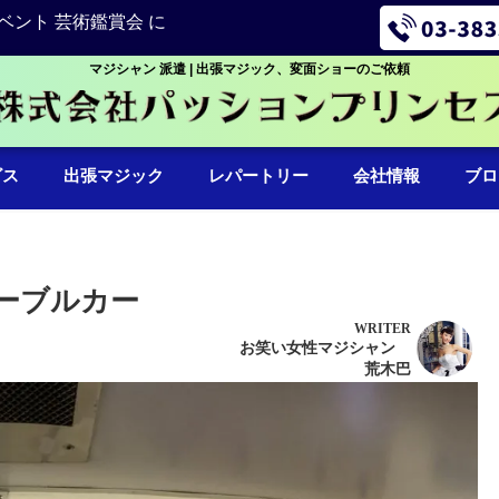
ベント 芸術鑑賞会 に
マジシャン 派遣 | 出張マジック、変面ショーのご依頼
ビス
出張マジック
レパートリー
会社情報
ブロ
ーブルカー
WRITER
お笑い女性マジシャン
荒木巴