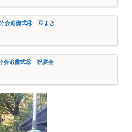
分会追儺式④ 豆まき
分会追儺式⑤ 祝宴会