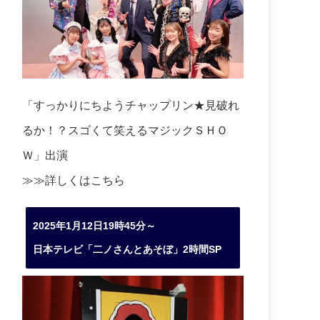
「すっかりにちようチャップリン★見破れ
るか！？スゴくて笑えるマジックＳＨＯ
Ｗ」出演
≫≫詳しくは
こちら
2025年1月12日19時45分～
日本テレビ「二ノさんとあそぼ」2時間SP