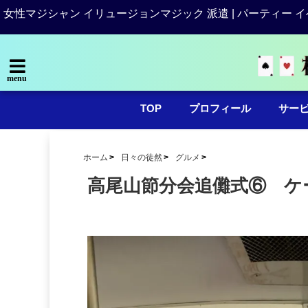
女性マジシャン イリュージョンマジック 派遣 | パーティー イ
menu
TOP
プロフィール
サー
ホーム
日々の徒然
グルメ
高尾山節分会追儺式⑥ ケ