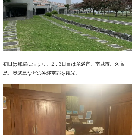
初日は那覇に泊まり、2，3日目は糸満市、南城市、久高
島、奥武島などの沖縄南部を観光、