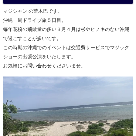
a
マジシャン の荒木巴です。
沖縄一周ドライブ旅５日目。
毎年花粉の飛散量の多い３月４月は杉やヒノキのない沖縄
で過ごすことが多いです。
この時期の沖縄でのイベントは交通費サービスでマジック
ショーの出張公演をいたします。
お気軽に
お問い合わせ
くださいませ。