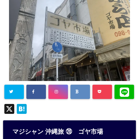
X
H
at
e
マジシャン 沖縄旅 ㉘ ゴヤ市場
n