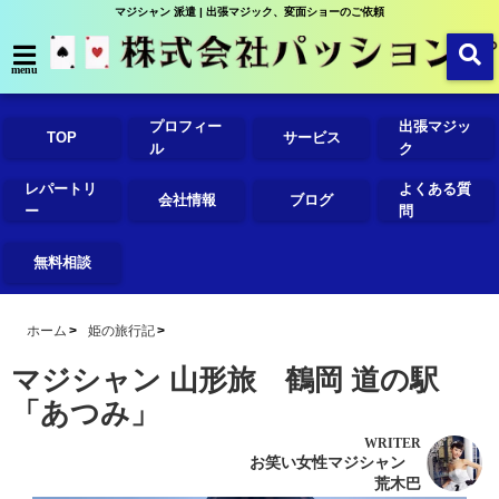
マジシャン 派遣 | 出張マジック、変面ショーのご依頼
menu
プロフィー
出張マジッ
TOP
サービス
ル
ク
レパートリ
よくある質
会社情報
ブログ
ー
問
無料相談
ホーム
姫の旅行記
マジシャン 山形旅 鶴岡 道の駅
「あつみ」
WRITER
お笑い女性マジシャン
荒木巴