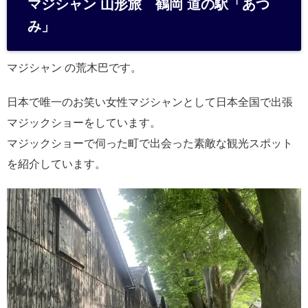
マジシャン 山形旅 鶴岡 道の駅「あつ
n
み」
a
マジシャン の荒木巴です。
日本で唯一のお笑い女性マジシャンとして日本全国で出張
マジックショーをしています。
マジックショーで伺った町で出会った素敵な観光スポット
を紹介しています。