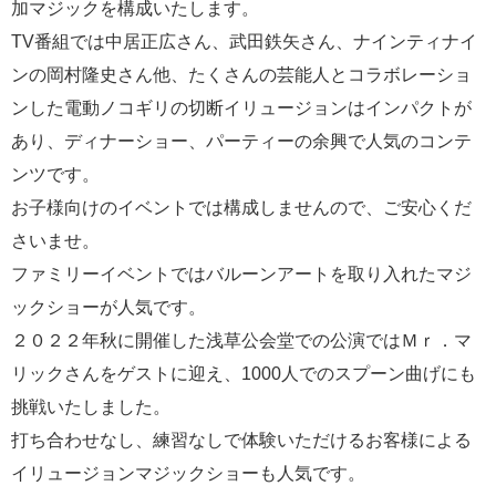
加マジックを構成いたします。
TV番組では中居正広さん、武田鉄矢さん、ナインティナイ
ンの岡村隆史さん他、たくさんの芸能人とコラボレーショ
ンした電動ノコギリの切断イリュージョンはインパクトが
あり、ディナーショー、パーティーの余興で人気のコンテ
ンツです。
お子様向けのイベントでは構成しませんので、ご安心くだ
さいませ。
ファミリーイベントではバルーンアートを取り入れたマジ
ックショーが人気です。
２０２２年秋に開催した浅草公会堂での公演ではＭｒ．マ
リックさんをゲストに迎え、1000人でのスプーン曲げにも
挑戦いたしました。
打ち合わせなし、練習なしで体験いただけるお客様による
イリュージョンマジックショーも人気です。